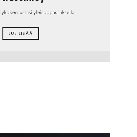
lykokemustasi yleisöopastuksella.
LUE LISÄÄ