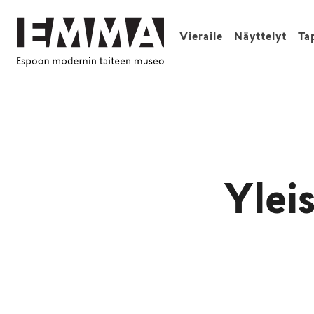
Vieraile
Näyttelyt
Ta
Ylei