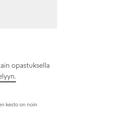
ain opastuksella
elyyn.
en kesto on noin