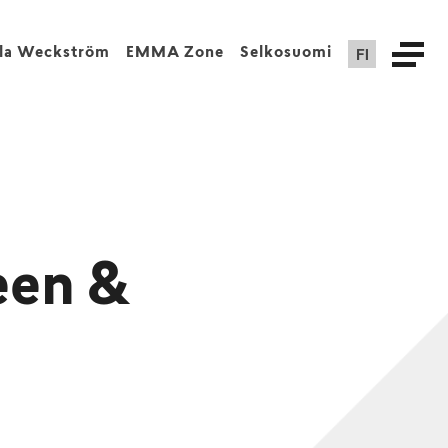
FI
lla Weckström
EMMA Zone
Selkosuomi
een &