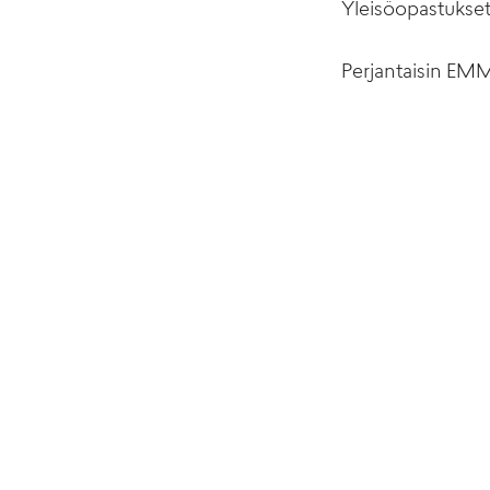
Yleisöopastukset 
Perjantaisin EMMA