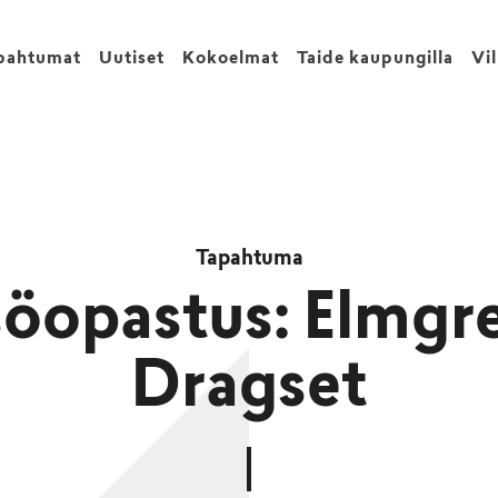
pahtumat
Uutiset
Kokoelmat
Taide kaupungilla
Vi
Tapahtuma
söopastus: Elmgr
Dragset