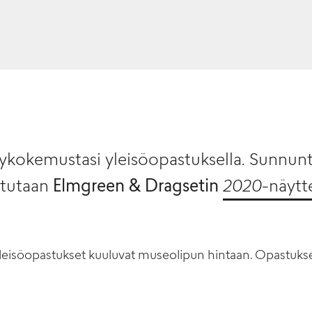
ykokemustasi yleisöopastuksella. Sunnunt
stutaan
Elmgreen & Dragsetin
2020
-näytt
eisöopastukset kuuluvat museolipun hintaan. Opastuks