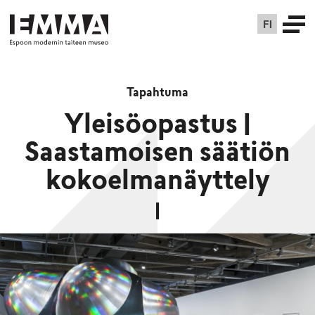
FI
Tapahtuma
Yleisöopastus |
Saastamoisen säätiön
kokoelmanäyttely