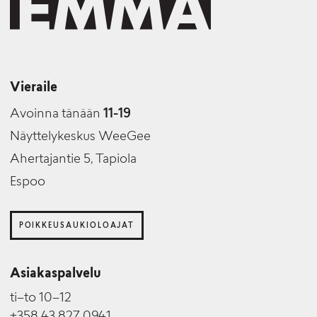
Vieraile
Avoinna tänään
11-19
Näyttelykeskus WeeGee
Ahertajantie 5, Tapiola
Espoo
POIKKEUSAUKIOLOAJAT
Asiakaspalvelu
ti–to 10–12
+358 43 827 0941