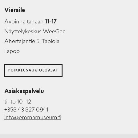
Vieraile
Avoinna tänään
11-17
Näyttelykeskus WeeGee
Ahertajantie 5, Tapiola
Espoo
POIKKEUSAUKIOLOAJAT
Asiakaspalvelu
ti–to 10–12
+358 43 827 0941
info@emmamuseum.fi