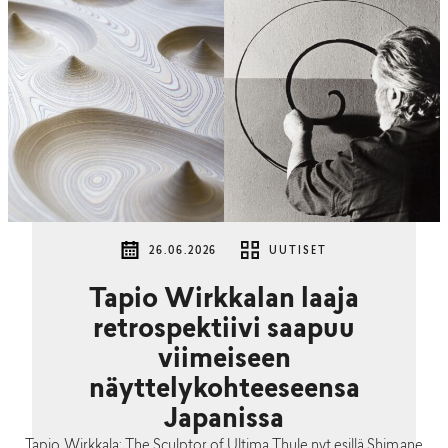
26.06.2026
UUTISET
Tapio Wirkkalan laaja
retrospektiivi saapuu
viimeiseen
näyttelykohteeseensa
Japanissa
Tapio Wirkkala: The Sculptor of Ultima Thule nyt esillä Shimane