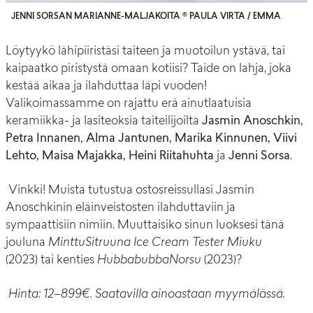
JENNI SORSAN MARIANNE-MALJAKOITA © PAULA VIRTA / EMMA
Löytyykö lähipiiristäsi taiteen ja muotoilun ystävä, tai
kaipaatko piristystä omaan kotiisi? Taide on lahja, joka
kestää aikaa ja ilahduttaa läpi vuoden!
Valikoimassamme on rajattu erä ainutlaatuisia
keramiikka- ja lasiteoksia taiteilijoilta
Jasmin Anoschkin,
Petra Innanen, Alma Jantunen, Marika Kinnunen, Viivi
Lehto, Maisa Majakka, Heini Riitahuhta
ja
Jenni Sorsa
.
Vinkki! Muista tutustua ostosreissullasi Jasmin
Anoschkinin eläinveistosten ilahduttaviin ja
sympaattisiin nimiin. Muuttaisiko sinun luoksesi tänä
jouluna
MinttuSitruuna Ice Cream Tester Miuku
(
2023) tai kenties
HubbabubbaNorsu
(2
023)?
Hinta: 12–899€. Saatavilla ainoastaan myymälässä.