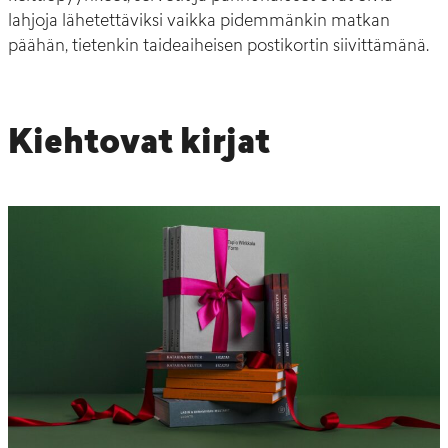
lahjoja lähetettäviksi vaikka pidemmänkin matkan
päähän, tietenkin taideaiheisen postikortin siivittämänä.
Kiehtovat
kirjat