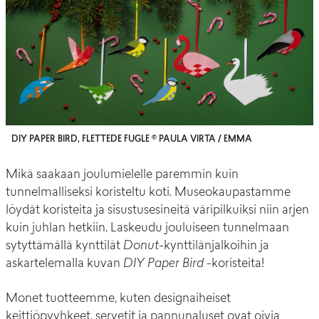
DIY PAPER BIRD, FLETTEDE FUGLE © PAULA VIRTA / EMMA
Mikä saakaan joulumielelle paremmin kuin
tunnelmalliseksi koristeltu koti. Museokaupastamme
löydät koristeita ja sisustusesineitä väripilkuiksi niin arjen
kuin juhlan hetkiin. Laskeudu jouluiseen tunnelmaan
sytyttämällä kynttilät
Donut
-kynttilänjalkoihin ja
askartelemalla kuvan
DIY Paper Bird
-koristeita
!
Monet tuotteemme, kuten designaiheiset
keittiöpyyhkeet, servetit ja pannunaluset ovat oivia