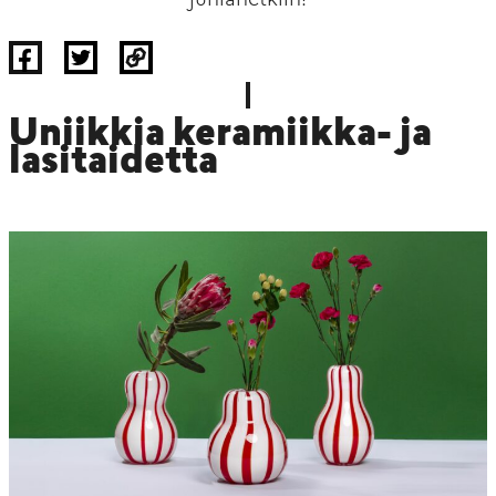
juhlahetkiin!
Uniikkia keramiikka- ja
lasitaidetta