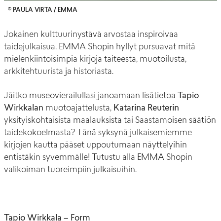
© PAULA VIRTA / EMMA
Jokainen kulttuurinystävä arvostaa inspiroivaa
taidejulkaisua. EMMA Shopin hyllyt pursuavat mitä
mielenkiintoisimpia kirjoja taiteesta, muotoilusta,
arkkitehtuurista ja historiasta.
Jäitkö museovierailullasi janoamaan lisätietoa
Tapio
Wirkkalan
muotoajattelusta,
Katarina Reuterin
yksityiskohtaisista maalauksista tai Saastamoisen säätiön
taidekokoelmasta? Tänä syksynä julkaisemiemme
kirjojen kautta pääset uppoutumaan näyttelyihin
entistäkin syvemmälle! Tutustu alla EMMA Shopin
valikoiman tuoreimpiin julkaisuihin.
Tapio Wirkkala – Form