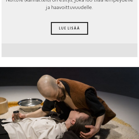
Nurture (kannattelu) on esitys, joka luo tilaa lempeydelle
ja haavoittuvuudelle.
LUE LISÄÄ