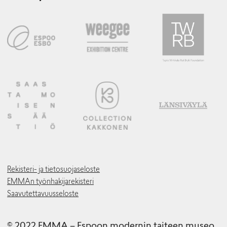
Rekisteri- ja tietosuojaseloste
EMMAn työnhakijarekisteri
Saavutettavuusseloste
© 2022 EMMA – Espoon modernin taiteen museo