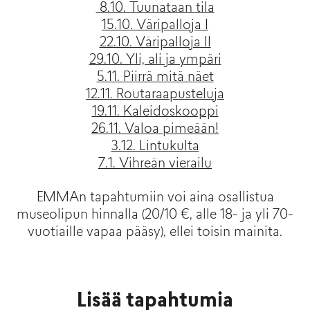
8.10. Tuunataan tila
15.10. Väripalloja I
22.10. Väripalloja II
29.10. Yli, ali ja ympäri
5.11. Piirrä mitä näet
12.11. Routaraapusteluja
19.11. Kaleidoskooppi
26.11. Valoa pimeään!
3.12. Lintukulta
7.1. Vihreän vierailu
EMMAn tapahtumiin voi aina osallistua
museolipun hinnalla (20/10 €, alle 18- ja yli 70-
vuotiaille vapaa pääsy), ellei toisin mainita.
Lisää tapahtumia