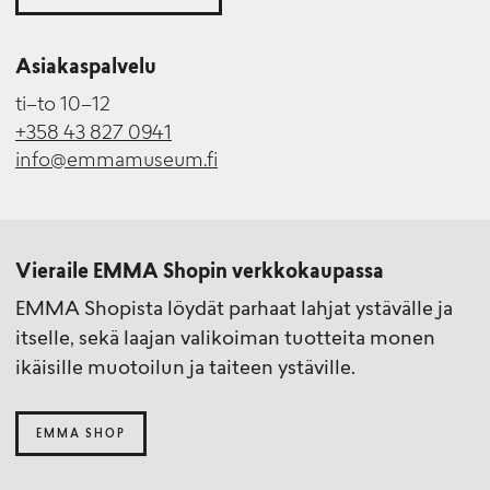
Asiakaspalvelu
ti–to 10–12
+358 43 827 0941
info@emmamuseum.fi
Vieraile EMMA Shopin verkkokaupassa
EMMA Shopista löydät parhaat lahjat ystävälle ja
itselle, sekä laajan valikoiman tuotteita monen
ikäisille muotoilun ja taiteen ystäville.
EMMA SHOP