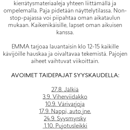
kierrätysmateriaaleja yhteen liittämällä ja
ompelemalla. Paja pidetään näyttelytilassa. Non-
stop-pajassa voi piipahtaa oman aikataulun
mukaan. Kaikenikäisille, lapset oman aikuisen
kanssa.
EMMA tarjoaa lauantaisin klo 12-15 kaikille
kävijöille hauskaa ja oivaltavaa tekemistä. Pajojen
aiheet vaihtuvat viikoittain.
AVOIMET TAIDEPAJAT SYYSKAUDELLA:
27.8. Jälkiä
3.9. Viherviidakko
10.9. Värivarjoja
17.9. Nappi, auto jne.
24.9. Syysmyrsky
1.10. Pujotusleikki