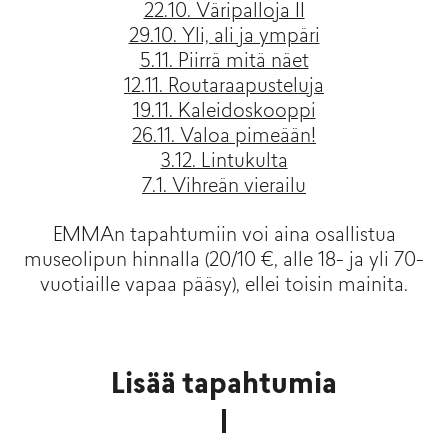
22.10. Väripalloja II
29.10. Yli, ali ja ympäri
5.11. Piirrä mitä näet
12.11. Routaraapusteluja
19.11. Kaleidoskooppi
26.11. Valoa pimeään!
3.12. Lintukulta
7.1. Vihreän vierailu
EMMAn tapahtumiin voi aina osallistua
museolipun hinnalla (20/10 €, alle 18- ja yli 70-
vuotiaille vapaa pääsy), ellei toisin mainita.
Lisää tapahtumia