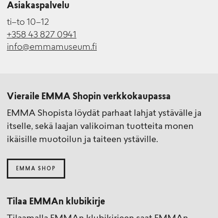
Asiakaspalvelu
ti–to 10–12
+358 43 827 0941
info@emmamuseum.fi
Vieraile EMMA Shopin verkkokaupassa
EMMA Shopista löydät parhaat lahjat ystävälle ja
itselle, sekä laajan valikoiman tuotteita monen
ikäisille muotoilun ja taiteen ystäville.
EMMA SHOP
Tilaa EMMAn klubikirje