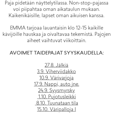
Paja pidetään näyttelytilassa. Non-stop-pajassa
voi piipahtaa oman aikataulun mukaan.
Kaikenikäisille, lapset oman aikuisen kanssa.
EMMA tarjoaa lauantaisin klo 12-15 kaikille
kävijöille hauskaa ja oivaltavaa tekemistä. Pajojen
aiheet vaihtuvat viikoittain.
AVOIMET TAIDEPAJAT SYYSKAUDELLA:
27.8. Jälkiä
3.9. Viherviidakko
10.9. Värivarjoja
17.9. Nappi, auto jne.
24.9. Syysmyrsky
1.10. Pujotusleikki
8.10. Tuunataan tila
15.10. Väripalloja I