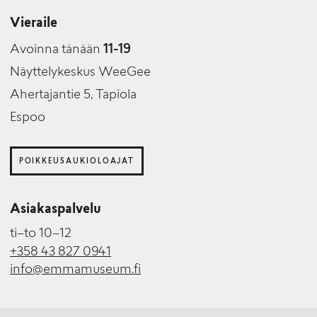
Vieraile
Avoinna tänään
11-19
Näyttelykeskus WeeGee
Ahertajantie 5, Tapiola
Espoo
POIKKEUSAUKIOLOAJAT
Asiakaspalvelu
ti–to 10–12
+358 43 827 0941
info@emmamuseum.fi