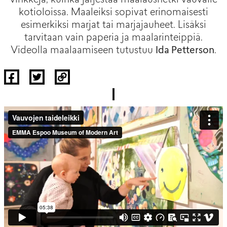
vinkkejä, kuinka järjestää maalaushetki vauvalle
kotioloissa. Maaleiksi sopivat erinomaisesti
esimerkiksi marjat tai marjajauheet. Lisäksi
tarvitaan vain paperia ja maalarinteippiä.
Videolla maalaamiseen tutustuu
Ida Petterson
.