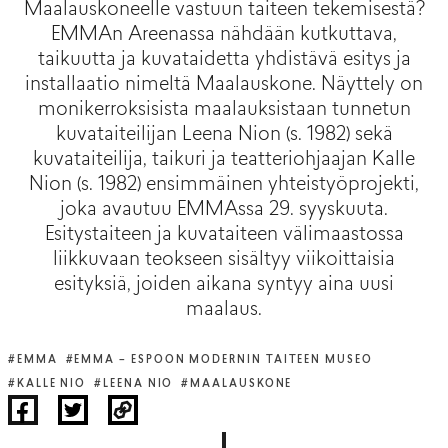
Maalauskoneelle vastuun taiteen tekemisestä?
EMMAn Areenassa nähdään kutkuttava,
taikuutta ja kuvataidetta yhdistävä esitys ja
installaatio nimeltä Maalauskone. Näyttely on
monikerroksisista maalauksistaan tunnetun
kuvataiteilijan Leena Nion (s. 1982) sekä
kuvataiteilija, taikuri ja teatteriohjaajan Kalle
Nion (s. 1982) ensimmäinen yhteistyöprojekti,
joka avautuu EMMAssa 29. syyskuuta.
Esitystaiteen ja kuvataiteen välimaastossa
liikkuvaan teokseen sisältyy viikoittaisia
esityksiä, joiden aikana syntyy aina uusi
maalaus.
#EMMA
#EMMA – ESPOON MODERNIN TAITEEN MUSEO
#KALLE NIO
#LEENA NIO
#MAALAUSKONE