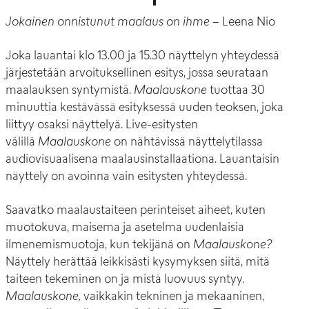
Jokainen onnistunut maalaus on ihme
– Leena Nio
Joka lauantai klo 13.00 ja 15.30 näyttelyn yhteydessä
järjestetään arvoituksellinen esitys, jossa seurataan
maalauksen syntymistä.
Maalauskone
tuottaa 30
minuuttia kestävässä esityksessä uuden teoksen, joka
liittyy osaksi näyttelyä. Live-esitysten
välillä
Maalauskone
on nähtävissä näyttelytilassa
audiovisuaalisena maalausinstallaationa. Lauantaisin
näyttely on avoinna vain esitysten yhteydessä.
Saavatko maalaustaiteen perinteiset aiheet, kuten
muotokuva, maisema ja asetelma uudenlaisia
ilmenemismuotoja, kun tekijänä on
Maalauskone?
Näyttely herättää leikkisästi kysymyksen siitä, mitä
taiteen tekeminen on ja mistä luovuus syntyy.
Maalauskone,
vaikkakin tekninen ja mekaaninen,