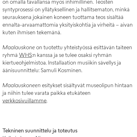
on
omalla tavallansa myös inhimillinen. Teosten
syntyprosessi on yllätyksellinen ja hallitsematon, minkä
seurauksena jokainen koneen tuottama teos sisältää
ennalta-arvaamattomia yksityiskohtia ja virheitä – aivan
kuten ihmisen tekemänä.
Maalauskone
on tuotettu yhteistyössä esittävän taiteen
ryhmä
WHS
:n kanssa ja se tulee osaksi ryhmän
kiertueohjelmistoa. Installaation musiikin sävellys ja
äänisuunnittelu: Samuli Kosminen.
Maalauskoneen
esitykset sisältyvät museolipun hintaan
ja niihin tulee varata paikka etukäteen
verkkosivuillamme
.
Tekninen suunnittelu ja toteutus