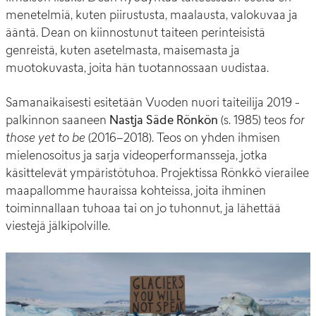
menetelmiä, kuten piirustusta, maalausta, valokuvaa ja
ääntä. Dean on kiinnostunut taiteen perinteisistä
genreistä, kuten asetelmasta, maisemasta ja
muotokuvasta, joita hän tuotannossaan uudistaa.
Samanaikaisesti esitetään Vuoden nuori taiteilija 2019 -
palkinnon saaneen
Nastja Säde Rönkön
(s. 1985) teos
for
those yet to be
(2016–2018). Teos on yhden ihmisen
mielenosoitus ja sarja videoperformansseja, jotka
käsittelevät ympäristötuhoa. Projektissa Rönkkö vierailee
maapallomme hauraissa kohteissa, joita ihminen
toiminnallaan tuhoaa tai on jo tuhonnut, ja lähettää
viestejä jälkipolville.