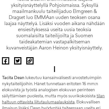
yksityisnäyttelyllä Pohjoismaissa. Syksyllä
maailmankuulu taiteilijaduo Elmgreen &
Dragset luo EMMAan uuden teoksen osana
laajaa näyttelyä. Lisäksi vuoden aikana nähdään
ensiesityksessä useita uusia teoksia
suomalaisilta taiteilijoilta ja Suomen
taideakatemian vastapalkitseman
kuvanveistäjän Aaron Heinon yksityisnäyttely.
Tacita Dean
lukeutuu kansainvälisesti arvostetuimpiin
nykytaiteilijoihin. Hänet tunnetaan eritoten 16 mm:n
elokuvista ja työstä analogisen elokuvan perinteen
säilyttämisen puolesta, mutta myös suurikokoisista
tilan
haltuun ottavista liitutaulumaalauksista
. Elokuvallisen
ilmaisun lisäksi Dean hyödyntää taiteessaan useita eri