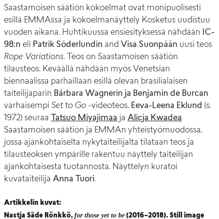
Saastamoisen säätiön kokoelmat ovat monipuolisesti
esillä EMMAssa ja kokoelmanäyttely Kosketus uudistuu
vuoden aikana. Huhtikuussa ensiesityksessä nähdään
IC-
98:n
eli
Patrik Söderlundin
and
Visa Suonpään
uusi teos
Rope Variations
. Teos on Saastamoisen säätiön
tilausteos. Keväällä nähdään myös Venetsian
biennaalissa parhaillaan esillä olevan brasilialaisen
taiteilijaparin
Bárbara Wagnerin ja Benjamin de Burcan
varhaisempi
Set to Go
-videoteos.
Eeva-Leena Eklund
(s.
1972) seuraa
Tatsuo Miyajimaa
ja
Alicja Kwadea
Saastamoisen säätiön ja EMMAn yhteistyömuodossa,
jossa ajankohtaiselta nykytaiteilijalta tilataan teos ja
tilausteoksen ympärille rakentuu näyttely taiteilijan
ajankohtaisesta tuotannosta. Näyttelyn kuratoi
kuvataiteilija
Anna Tuori
.
Artikkelin kuvat:
for those yet to be
Nastja Säde Rönkkö,
(2016–2018). Still image