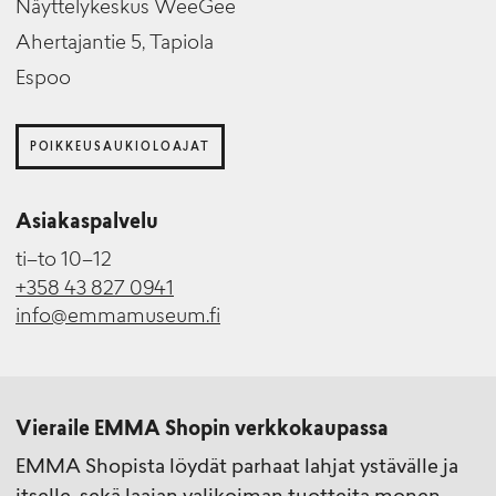
Näyttelykeskus WeeGee
Ahertajantie 5, Tapiola
Espoo
POIKKEUSAUKIOLOAJAT
Asiakaspalvelu
ti–to 10–12
+358 43 827 0941
info@emmamuseum.fi
Vieraile EMMA Shopin verkkokaupassa
EMMA Shopista löydät parhaat lahjat ystävälle ja