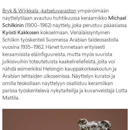
Bryk & Wirkkala -katseluvaraston
ympäröimään
näyttelytilaan avautuu huhtikuussa keraamikko
Michael
Schilkinin
(1900–1962) näyttely, joka perustuu pääasiassa
Kyösti Kakkosen
kokoelmaan. Venäläissyntyinen
Schilkin työskenteli Suomessa Arabian taideosastolla
vuosina 1935–1962. Hänet tunnetaan erityisesti
keraamisista eläinfiguureista, mutta myös suurista
julkisivuihin toteutetuista kaakelireliefeistä, joita voi
nähdä esimerkiksi Helsingin kauppakorkeakoulun ja
Arabian tehtaiden ulkoseinissä. Näyttelyn kuratoi ja
omilla teoksillaan näyttelyyn osallistuu keramiikan
parissa työskentelevä nykytaiteilija ja kuvanveistäjä Lotta
Mattila.