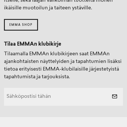
itselle, sekä laajan valikoiman tuotteita monen
ikäisille muotoilun ja taiteen ystäville.
EMMA SHOP
Tilaa EMMAn klubikirje
Tilaamalla EMMAn klubikirjeen saat EMMAn
ajankohtaisten näyttelyiden ja tapahtumien lisäksi
tietoa erityisesti EMMA-klubilaisille järjestetyistä
tapahtumista ja tarjouksista.