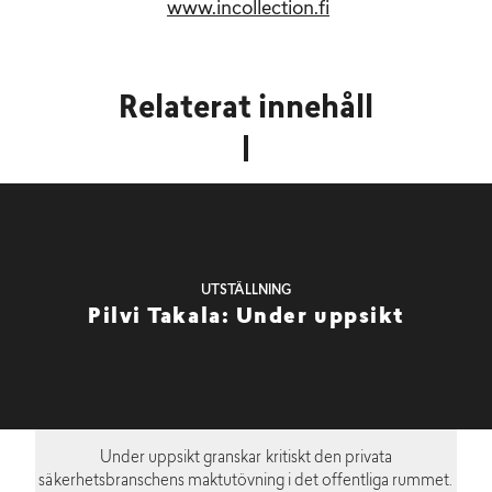
www.incollection.fi
Relaterat innehåll
UTSTÄLLNING
Pilvi Takala: Under uppsikt
Under uppsikt granskar kritiskt den privata
säkerhetsbranschens maktutövning i det offentliga rummet.