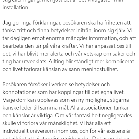
stig eller ingång, men just det är det viktigaste i min
installation.
Jag ger inga förklaringar, besökaren ska ha friheten att
tänka fritt och finna betydelser inifrån, inom sig själv. Vi
tar dagligen emot enorma mängder information, och att
bearbeta den tär på våra krafter. Vi har anpassat oss till
det, vi har blivit mer alerta och vår vetskap om saker och
ting har utvecklats. Allting blir ständigt mer komplicerat
och livet förlorar känslan av sann meningsfullhet.
Besökaren försöker i verken se betydelser och
konnotationer som har kopplingar till det egna livet.
Varje dörr kan upplevas som en ny möjlighet, stigarna
kanske leder till samma mål. Alla associationer, tankar
och känslor är viktiga. Om vår fantasi helt negligerades
skulle vi förlora vår mänsklighet. Vi bär alla ett
individuellt universum inom oss, och för vår existens är