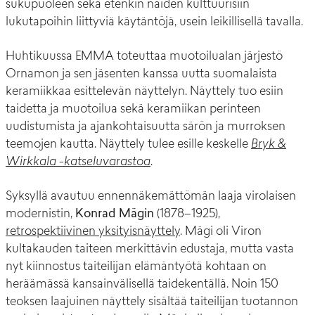
sukupuoleen sekä etenkin näiden kulttuurisiin
lukutapoihin liittyviä käytäntöjä, usein leikillisellä tavalla.
Huhtikuussa EMMA toteuttaa muotoilualan järjestö
Ornamon ja sen jäsenten kanssa uutta suomalaista
keramiikkaa esittelevän näyttelyn. Näyttely tuo esiin
taidetta ja muotoilua sekä keramiikan perinteen
uudistumista ja ajankohtaisuutta särön ja murroksen
teemojen kautta. Näyttely tulee esille keskelle
Bryk &
Wirkkala -katseluvarastoa
.
Syksyllä avautuu ennennäkemättömän laaja virolaisen
modernistin,
Konrad Mägin
(1878–1925),
retrospektiivinen yksityisnäyttely
. Mägi oli Viron
kultakauden taiteen merkittävin edustaja, mutta vasta
nyt kiinnostus taiteilijan elämäntyötä kohtaan on
heräämässä kansainvälisellä taidekentällä. Noin 150
teoksen laajuinen näyttely sisältää taiteilijan tuotannon