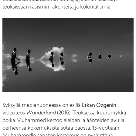
teoksissaan rasismin rakenteita ja kolonialismia.
Syksyllä mediahuoneessa on esillä
Erkan Özgenin
videoteos
Wonderland
(2016)
. Teoksessa kuuromykkä
poika Muhammed kertoo eleiden ja äänteiden avulla
perheensä kokemuksista sotaa paossa. 13-vuotiaan
Muhammedin sanaton kertomus on pysäyttävä