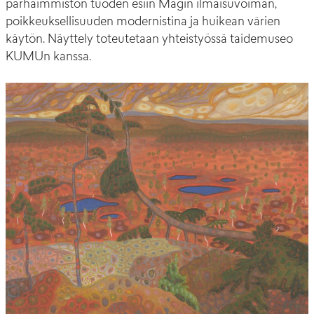
parhaimmiston tuoden esiin Mägin ilmaisuvoiman,
poikkeuksellisuuden modernistina ja huikean värien
käytön. Näyttely toteutetaan yhteistyössä taidemuseo
KUMUn kanssa.