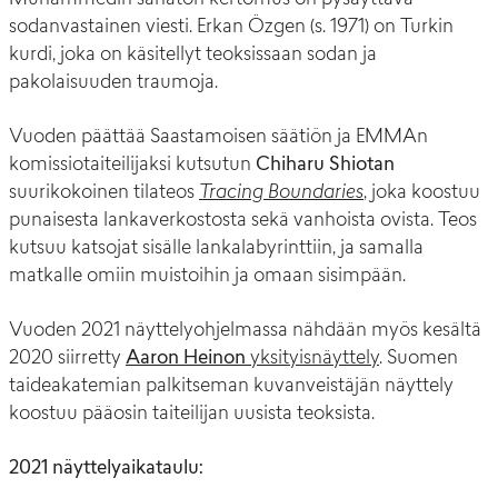
sodanvastainen viesti. Erkan Özgen (s. 1971) on Turkin
kurdi, joka on käsitellyt teoksissaan sodan ja
pakolaisuuden traumoja.
Vuoden päättää Saastamoisen säätiön ja EMMAn
komissiotaiteilijaksi kutsutun
Chiharu Shiotan
suurikokoinen tilateos
Tracing Boundaries
, joka koostuu
punaisesta lankaverkostosta sekä vanhoista ovista. Teos
kutsuu katsojat sisälle lankalabyrinttiin, ja samalla
matkalle omiin muistoihin ja omaan sisimpään.
Vuoden 2021 näyttelyohjelmassa nähdään myös kesältä
2020 siirretty
Aaron Heinon
yksityisnäyttely
. Suomen
taideakatemian palkitseman kuvanveistäjän näyttely
koostuu pääosin taiteilijan uusista teoksista.
2021 näyttelyaikataulu: