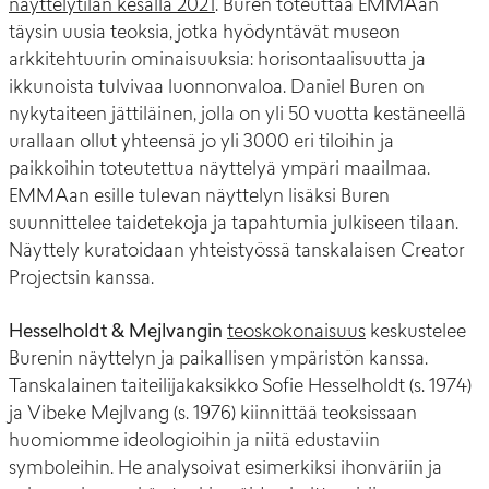
näyttelytilan kesällä 2021
. Buren toteuttaa EMMAan
täysin uusia teoksia, jotka hyödyntävät museon
arkkitehtuurin ominaisuuksia: horisontaalisuutta ja
ikkunoista tulvivaa luonnonvaloa. Daniel Buren on
nykytaiteen jättiläinen, jolla on yli 50 vuotta kestäneellä
urallaan ollut yhteensä jo yli 3000 eri tiloihin ja
paikkoihin toteutettua näyttelyä ympäri maailmaa.
EMMAan esille tulevan näyttelyn lisäksi Buren
suunnittelee taidetekoja ja tapahtumia julkiseen tilaan.
Näyttely kuratoidaan yhteistyössä tanskalaisen Creator
Projectsin kanssa.
Hesselholdt & Mejlvangin
teoskokonaisuus
keskustelee
Burenin näyttelyn ja paikallisen ympäristön kanssa.
Tanskalainen taiteilijakaksikko Sofie Hesselholdt (s. 1974)
ja Vibeke Mejlvang (s. 1976) kiinnittää teoksissaan
huomiomme ideologioihin ja niitä edustaviin
symboleihin. He analysoivat esimerkiksi ihonväriin ja