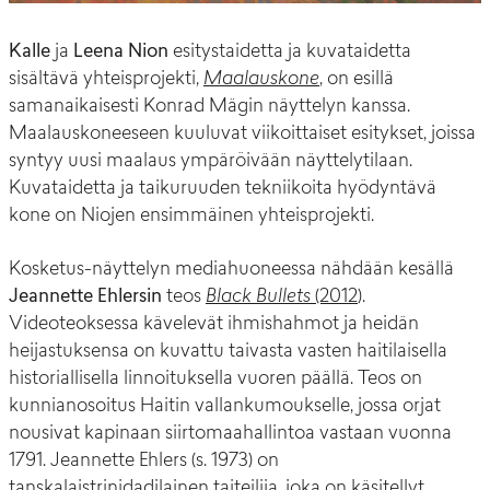
Kalle
ja
Leena Nion
esitystaidetta ja kuvataidetta
sisältävä yhteisprojekti,
Maalauskone
, on esillä
samanaikaisesti Konrad Mägin näyttelyn kanssa.
Maalauskoneeseen kuuluvat viikoittaiset esitykset, joissa
syntyy uusi maalaus ympäröivään näyttelytilaan.
Kuvataidetta ja taikuruuden tekniikoita hyödyntävä
kone on Niojen ensimmäinen yhteisprojekti.
Kosketus-näyttelyn mediahuoneessa nähdään kesällä
Jeannette Ehlersin
teos
Black Bullets
(2012
).
Videoteoksessa kävelevät ihmishahmot ja heidän
heijastuksensa on kuvattu taivasta vasten haitilaisella
historiallisella linnoituksella vuoren päällä. Teos on
kunnianosoitus Haitin vallankumoukselle, jossa orjat
nousivat kapinaan siirtomaahallintoa vastaan vuonna
1791. Jeannette Ehlers (s. 1973) on
tanskalaistrinidadilainen taiteilija, joka on käsitellyt