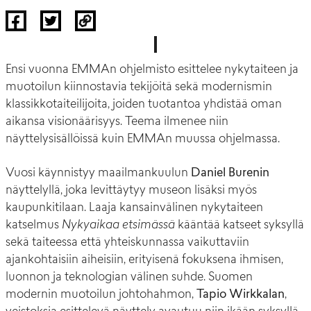
Ensi vuonna EMMAn ohjelmisto esittelee nykytaiteen ja
muotoilun kiinnostavia tekijöitä sekä modernismin
klassikkotaiteilijoita, joiden tuotantoa yhdistää oman
aikansa visionäärisyys. Teema ilmenee niin
näyttelysisällöissä kuin EMMAn muussa ohjelmassa.
Vuosi käynnistyy maailmankuulun
Daniel Burenin
näyttelyllä, joka levittäytyy museon lisäksi myös
kaupunkitilaan. Laaja kansainvälinen nykytaiteen
katselmus
Nykyaikaa etsimässä
kääntää katseet syksyllä
sekä taiteessa että yhteiskunnassa vaikuttaviin
ajankohtaisiin aiheisiin, erityisenä fokuksena ihmisen,
luonnon ja teknologian välinen suhde. Suomen
modernin muotoilun johtohahmon,
Tapio Wirkkalan
,