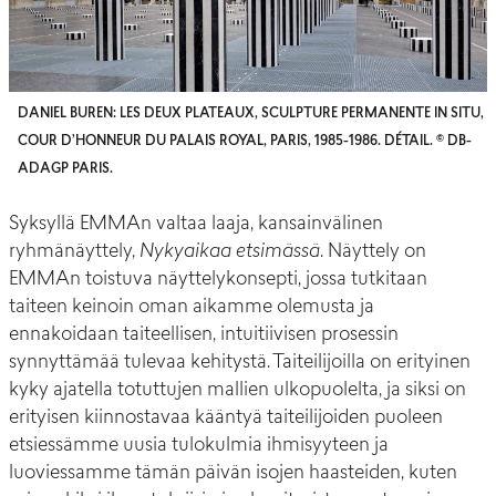
DANIEL BUREN: LES DEUX PLATEAUX, SCULPTURE PERMANENTE IN SITU,
COUR D’HONNEUR DU PALAIS ROYAL, PARIS, 1985-1986. DÉTAIL. © DB-
ADAGP PARIS.
Syksyllä EMMAn valtaa laaja, kansainvälinen
ryhmänäyttely,
Nykyaikaa etsimässä
. Näyttely on
EMMAn toistuva näyttelykonsepti, jossa tutkitaan
taiteen keinoin oman aikamme olemusta ja
ennakoidaan taiteellisen, intuitiivisen prosessin
synnyttämää tulevaa kehitystä. Taiteilijoilla on erityinen
kyky ajatella totuttujen mallien ulkopuolelta, ja siksi on
erityisen kiinnostavaa kääntyä taiteilijoiden puoleen
etsiessämme uusia tulokulmia ihmisyyteen ja
luoviessamme tämän päivän isojen haasteiden, kuten