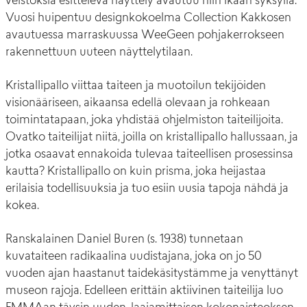
veistoksia esittelevä näyttely avautuu niin ikään syksyllä.
Vuosi huipentuu designkokoelma Collection Kakkosen
avautuessa marraskuussa WeeGeen pohjakerrokseen
rakennettuun uuteen näyttelytilaan.
Kristallipallo viittaa taiteen ja muotoilun tekijöiden
visionääriseen, aikaansa edellä olevaan ja rohkeaan
toimintatapaan, joka yhdistää ohjelmiston taiteilijoita.
Ovatko taiteilijat niitä, joilla on kristallipallo hallussaan, ja
jotka osaavat ennakoida tulevaa taiteellisen prosessinsa
kautta? Kristallipallo on kuin prisma, joka heijastaa
erilaisia todellisuuksia ja tuo esiin uusia tapoja nähdä ja
kokea.
Ranskalainen Daniel Buren (s. 1938) tunnetaan
kuvataiteen radikaalina uudistajana, joka on jo 50
vuoden ajan haastanut taidekäsitystämme ja venyttänyt
museon rajoja. Edelleen erittäin aktiivinen taiteilija luo