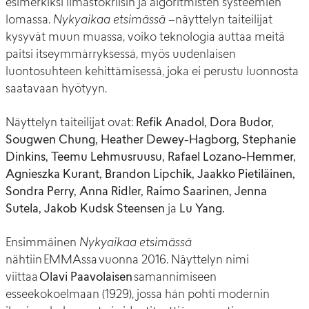
esimerkiksi ilmastokriisin ja algoritmisten systeemien
lomassa.
Nykyaikaa etsimässä –
näyttelyn taiteilijat
kysyvät muun muassa, voiko teknologia auttaa meitä
paitsi itseymmärryksessä, myös uudenlaisen
luontosuhteen kehittämisessä, joka ei perustu luonnosta
saatavaan hyötyyn.
Näyttelyn taiteilijat ovat:
Refik Anadol,
Dora
Budor,
Sougwen Chung, Heather Dewey-Hagborg,
Stephanie
Dinkins,
Teemu Lehmusruusu, Rafael
Lozano-Hemmer,
Agnieszka Kurant, Brandon Lipchik,
Jaakko Pietiläinen,
Sondra Perry,
Anna
Ridler,
Raimo Saarinen, Jenna
Sutela, Jakob
Kudsk Steensen
ja
Lu Yang.
Ensimmäinen
Nykyaikaa etsimässä
nähtiin EMMAssa vuonna 2016. Näyttelyn nimi
viittaa
Olavi Paavolaisen
samannimiseen
esseekokoelmaan (1929), jossa hän pohti modernin