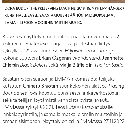
DORA BUDOR, THE PRESERVING MACHINE, 2018–19. © PHILIPP HÄNGER /
KUNSTHALLE BASEL. SAASTAMOISEN SÄÄTIÖN TAIDEKOKOELMA /
EMMA – ESPOON MODERNIN TAITEEN MUSEO.
Kosketus
-näyttelyn mediatilassa nähdään vuonna 2022
kolmen mediateoksen sarja, joka puolestaan liittyy
syksyllä 2021 avautuneeseen
Hiljaisuuden kuuntelija
-
kokonaisuuteen:
Erkan
Özgenin
Wonderland
,
Jeannette
Ehlersin
Black
Bullets
sekä
Maija Blåfieldin
The Fantastic
.
Saastamoisen säätiön ja EMMAn komissiotaiteilijaksi
kutsutun
Chiharu Shiotan
suurikokoinen tilateos
Tracing
Boundaries
, joka koostuu punaisesta lankaverkostosta
sekä taiteilijan löytämistä vanhoista ovista, avautui
EMMAssa syksyllä 2021. Teos kutsuu katsojat sisälle
lankalabyrinttiin, ja samalla matkalle omiin muistoihin ja
omaan sisimpään. Näyttely on esillä EMMAssa 27.11.2022