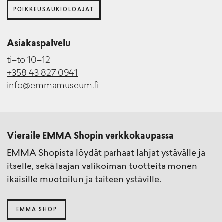
POIKKEUSAUKIOLOAJAT
Asiakaspalvelu
ti–to 10–12
+358 43 827 0941
info@emmamuseum.fi
Vieraile EMMA Shopin verkkokaupassa
EMMA Shopista löydät parhaat lahjat ystävälle ja
itselle, sekä laajan valikoiman tuotteita monen
ikäisille muotoilun ja taiteen ystäville.
EMMA SHOP