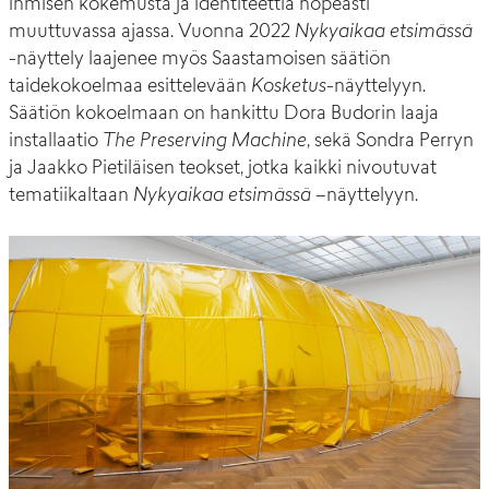
ihmisen kokemusta ja identiteettiä nopeasti
muuttuvassa ajassa. Vuonna 2022
Nykyaikaa etsimässä
-näyttely laajenee myös Saastamoisen säätiön
taidekokoelmaa esittelevään
Kosketus
-näyttelyyn.
Säätiön kokoelmaan on hankittu Dora Budorin laaja
installaatio
The Preserving Machine
, sekä Sondra Perryn
ja Jaakko Pietiläisen teokset, jotka kaikki nivoutuvat
tematiikaltaan
Nykyaikaa etsimässä –
näyttelyyn.