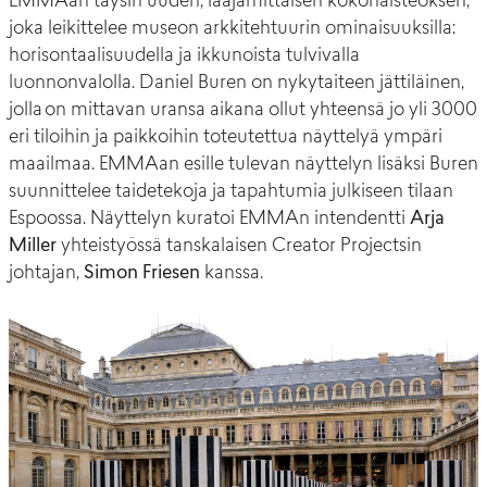
EMMAan täysin uuden, laajamittaisen kokonaisteoksen,
joka leikittelee museon arkkitehtuurin ominaisuuksilla:
horisontaalisuudella ja ikkunoista tulvivalla
luonnonvalolla. Daniel Buren on nykytaiteen jättiläinen,
jolla on mittavan uransa aikana ollut yhteensä jo yli 3000
eri tiloihin ja paikkoihin toteutettua näyttelyä ympäri
maailmaa. EMMAan esille tulevan näyttelyn lisäksi Buren
suunnittelee taidetekoja ja tapahtumia julkiseen tilaan
Espoossa. Näyttelyn kuratoi EMMAn intendentti
Arja
Miller
yhteistyössä tanskalaisen Creator Projectsin
johtajan,
Simon
Fri
esen
kanssa.