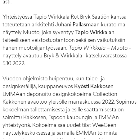
asti.
Yhteistyössä Tapio Wirkkala Rut Bryk Säätiön kanssa
toteutetaan arkkitehti
Juhani Pallasmaan
kuratoima
näyttely Muoto, joka syventyy
Tapio Wirkkalan
taiteelliseen veistostuotantoon sekä sen vaikutuksiin
hänen muotoilijantyössään
. Tapio Wirkkala – Muoto
-
näyttely avautuu Bryk & Wirkkala -katseluvarastossa
5.10.2022.
Vuoden ohjelmisto huipentuu, kun taide- ja
designkeräilijä, kauppaneuvos
Kyösti Kakkosen
EMMAan deponoitu designkokoelma Collection
Kakkonen avautuu yleisölle marraskuussa 2022. Sopimus
kokoelman tallettamisesta ja esille saattamisesta on
solmittu Kakkosen, Espoon kaupungin ja EMMAn
yhteistyönä. Kokoelma saa uudet tilat WeeGeen
näyttelykeskuksessa ja samalla EMMAn toiminta