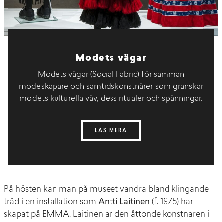
Modets vägar
Modets vägar (Social Fabric) för samman
modeskapare och samtidskonstnärer som granskar
modets kulturella väv, dess ritualer och spänningar.
LÄS MERA
På hösten kan man på museet vandra bland klingande
träd i en installation som
Antti Laitinen
(f. 1975) har
skapat på EMMA. Laitinen är den åttonde konstnären i