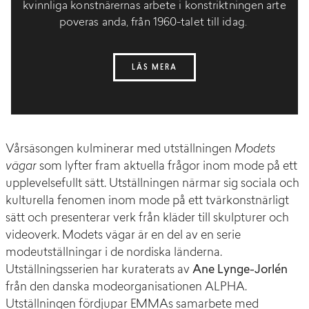
kvinnliga konstnärernas arbete i konstriktningen arte
poveras anda, från 1960-talet till idag.
LÄS MERA
Vårsäsongen kulminerar med utställningen
Modets
vägar
som lyfter fram aktuella frågor inom mode på ett
upplevelsefullt sätt. Utställningen närmar sig sociala och
kulturella fenomen inom mode på ett tvärkonstnärligt
sätt och presenterar verk från kläder till skulpturer och
videoverk. Modets vägar är en del av en serie
modeutställningar i de nordiska länderna.
Utställningsserien har kuraterats av
Ane Lynge-Jorlén
från den danska modeorganisationen ALPHA.
Utställningen fördjupar EMMAs samarbete med