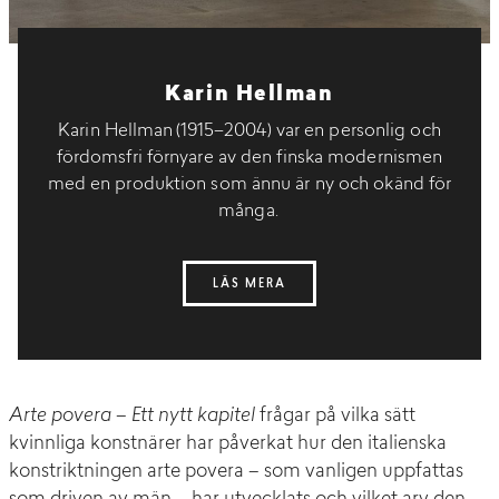
Karin Hellman
Karin Hellman (1915–2004) var en personlig och
fördomsfri förnyare av den finska modernismen
med en produktion som ännu är ny och okänd för
många.
LÄS MERA
Arte povera – Ett nytt kapitel
frågar på vilka sätt
kvinnliga konstnärer har påverkat hur den italienska
konstriktningen arte povera – som vanligen uppfattas