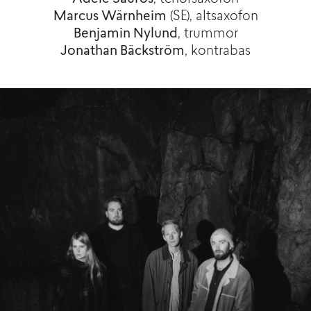
Marcus Wärnheim
(SE), altsaxofon
Benjamin Nylund
, trummor
Jonathan Bäckström
, kontrabas