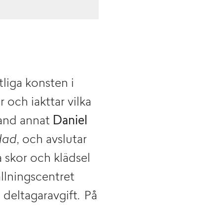
liga konsten i
och iakttar vilka
land annat
Daniel
dad
, och avslutar
skor och klädsel
ällningscentret
deltagaravgift. På