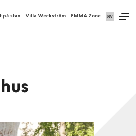
SV
t på stan
Villa Weckström
EMMA Zone
mhus