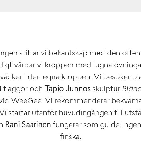
ngen stiftar vi bekantskap med den offent
igt vårdar vi kroppen med lugna övningar 
 väcker i den egna kroppen. Vi besöker b
 flaggor och
Tapio Junnos
skulptur
Blän
vid WeeGee. Vi rekommenderar bekväma 
 Vi startar utanför huvudingången till utst
en
Rani Saarinen
fungerar som guide. Ingen 
finska.