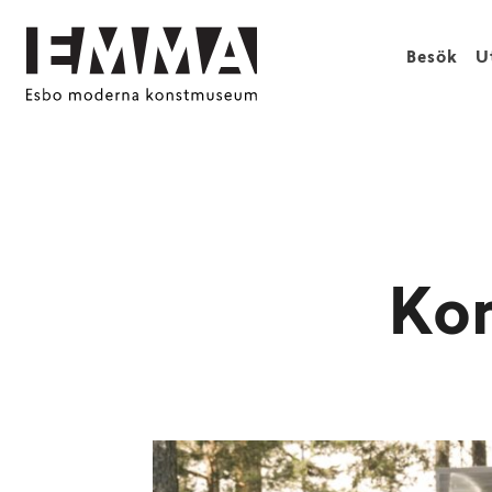
Besök
U
Kon