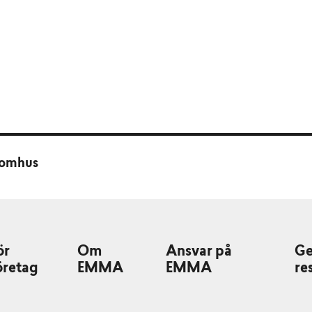
tomhus
ör
Om
Ansvar på
G
öretag
EMMA
EMMA
re