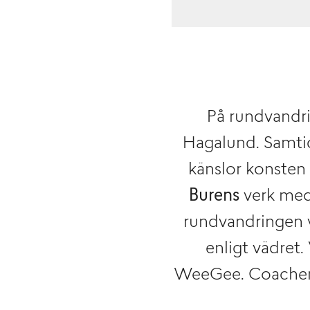
På rundvandri
Hagalund. Samtid
känslor konsten
Burens
verk med
rundvandringen 
enligt vädret.
WeeGee. Coach