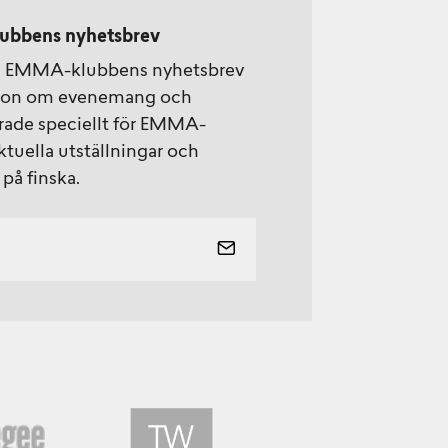
ubbens nyhetsbrev
å EMMA-klubbens nyhetsbrev
tion om evenemang och
rade speciellt för EMMA-
uella utställningar och
på finska.