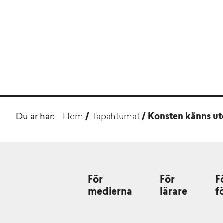
Du är här:
Hem
/
Tapahtumat
/
Konsten känns u
För
För
F
medierna
lärare
f