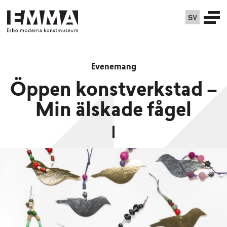
SV
Evenemang
Öppen konstverkstad –
Min älskade fågel