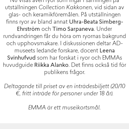
Nu visas även ryor som ingår i samlingen på
utställningen
Collection Kakkonen
, vid sidan av
glas- och keramikföremålen. På utställningen
finns ryor av bland annat
Uhra-Beata Simberg-
Ehrström
och
Timo Sarpaneva
. Under
rundvandringen får du höra om ryornas bakgrund
och upphovsmakare. I diskussionen deltar AD-
museets ledande forskare, docent
Leena
Svinhufvud
som har forskat i ryor och EMMAs
huvudguide
Riikka Alanko
. Det finns också tid för
publikens frågor.
Deltagande till priset av en inträdesbiljett (20/10
€, fritt inträde för personer under 18 år).
EMMA är ett museikortsmål.