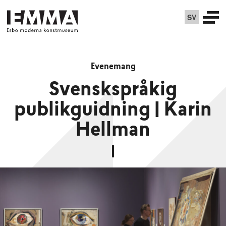
SV
Evenemang
Svenskspråkig
publikguidning | Karin
Hellman