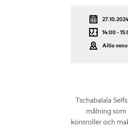
27.10.202
14:00 - 15
Aitio venu
Tschabalala Self
målning som v
könsroller och mak