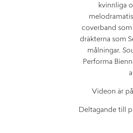
kvinnliga o
melodramatis
coverband som p
dräkterna som Se
målningar.
So
Performa Bienna
a
Videon är på
Deltagande till pr