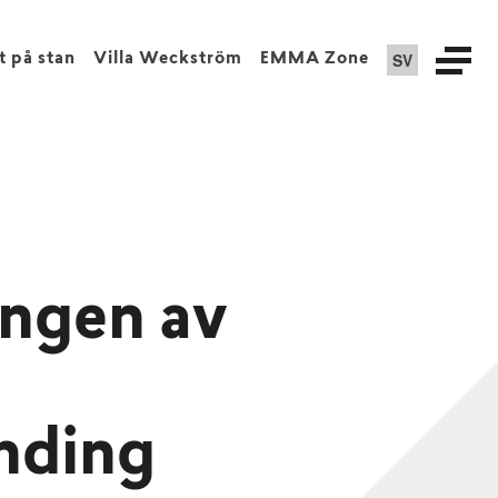
SV
t på stan
Villa Weckström
EMMA Zone
ingen av
s
nding