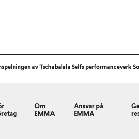
inspelningen av Tschabalala Selfs performanceverk S
ör
Om
Ansvar på
G
öretag
EMMA
EMMA
re