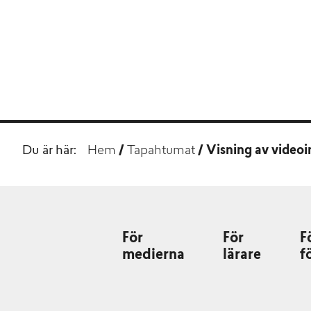
Du är här:
Hem
/
Tapahtumat
/
Visning av video
För
För
F
medierna
lärare
f