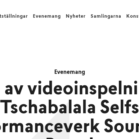
tställningar
Evenemang
Nyheter
Samlingarna
Kons
Evenemang
 av videoinspeln
Tschabalala Self
ormanceverk Sou