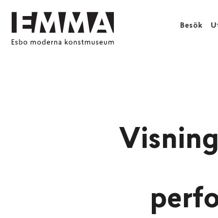
Besök
U
Visning
perf