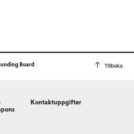
ounding Board
Tillbaka
e
Kontaktuppgifter
spons