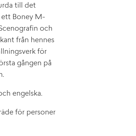
rda till det
 ett Boney M-
 Scenografin och
ekant från hennes
lningsverk för
första gången på
m.
och engelska.
nträde för personer