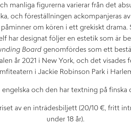
ch manliga figurerna varierar från det absu
ka, och föreställningen ackompanjeras av
åminner om kören i ett grekiskt drama.
lf har designat följer en estetik som är b
unding Board
genomfördes som ett bestäl
len år 2021 i New York, och det visades 
mfiteatern i Jackie Robinson Park i Harle
 engelska och den har textning på finska 
iset av en inträdesbiljett (20/10 €, fritt i
under 18 år).