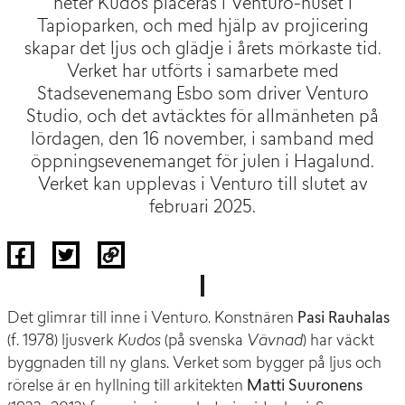
heter Kudos placeras i Venturo-huset i
Tapioparken, och med hjälp av projicering
skapar det ljus och glädje i årets mörkaste tid.
Verket har utförts i samarbete med
Stadsevenemang Esbo som driver Venturo
Studio, och det avtäcktes för allmänheten på
lördagen, den 16 november, i samband med
öppningsevenemanget för julen i Hagalund.
Verket kan upplevas i Venturo till slutet av
februari 2025.
Det glimrar till inne i Venturo. Konstnären
Pasi Rauhalas
(f. 1978) ljusverk
Kudos
(på svenska
Vävnad
) har väckt
byggnaden till ny glans. Verket som bygger på ljus och
rörelse är en hyllning till arkitekten
Matti Suuronens