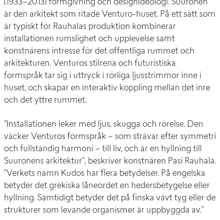
(1933–2013) formgivning och designideologi. Suuronen
är den arkitekt som ritade Venturo-huset. På ett sätt som
är typiskt för Rauhalas produktion kombinerar
installationen rumslighet och upplevelse samt
konstnärens intresse för det offentliga rummet och
arkitekturen. Venturos stilrena och futuristiska
formspråk tar sig i uttryck i rörliga ljusstrimmor inne i
huset, och skapar en interaktiv koppling mellan det inre
och det yttre rummet.
”Installationen leker med ljus, skugga och rörelse. Den
väcker Venturos formspråk – som strävar efter symmetri
och fullständig harmoni – till liv, och är en hyllning till
Suuronens arkitektur”, beskriver konstnären Pasi Rauhala.
”Verkets namn Kudos har flera betydelser. På engelska
betyder det grekiska låneordet en hedersbetygelse eller
hyllning. Samtidigt betyder det på finska vävt tyg eller de
strukturer som levande organismer är uppbyggda av.”