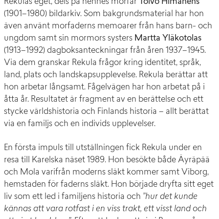
Rekulas eget, dels på hennes morfar
Toivo Himanens
(1901–1980) bildarkiv. Som bakgrundsmaterial har hon
även använt morfaderns memoarer från hans barn- och
ungdom samt sin mormors systers
Martta Yläkotolas
(1913–1992) dagboksanteckningar från åren 1937–1945.
Via dem granskar Rekula frågor kring identitet, språk,
land, plats och landskapsupplevelse. Rekula berättar att
hon arbetar långsamt. Fågelvägen har hon arbetat på i
åtta år. Resultatet är fragment av en berättelse och ett
stycke världshistoria och Finlands historia – allt berättat
via en familjs och en individs upplevelser.
En första impuls till utställningen fick Rekula under en
resa till Karelska näset 1989. Hon besökte både Äyräpää
och Mola varifrån moderns släkt kommer samt Viborg,
hemstaden för faderns släkt. Hon började dryfta sitt eget
liv som ett led i familjens historia och
”hur det kunde
kännas att vara rotfast i en viss trakt, ett visst land och