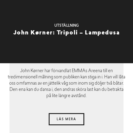
UTSTÄLLNING
John Kørner: Tripoli – Lampedusa
John Kørner har förvandlat EMMAs Areena till en
tredimensionell målning som publiken kan stiga in i. Han vill låta
oss omfamnas av en jättelik våg som inom sig döljer två båtar.
Den ena kan du dansa i, den andras sköra last kan du betrakta
på lite längre avstånd.
LÄS MERA