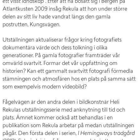
ett visst landskap”
. Efter att ha bosatt sig i Bergen på
Atlantkusten 2009 insåg Rekula att hon under större
delen av sitt liv hade vandrat längs den gamla
postrutten, Kungsvägen.
Utställningen aktualiserar frågor kring fotografiets
dokumentära värde och dess tolkning i olika
generationer. På gamla fotografier framträder vår
omvärld svartvit. Formar det vår uppfattning om
historien? Kan ett gammalt svartvitt fotografi förmedla
stämningen och atmosfären hos en plats på samma sätt
som exempelvis modern videobild?
Fågelvägen är den andra delen i bildkonstnär Heli
Rekulas utställningsserie med anknytning till tid och
plats. Ämnet kommer också att behandlas i en
publikation som Rekula arbetar på medan utställningen
pågår. Den första delen i serien,
I Hemingways trädgård