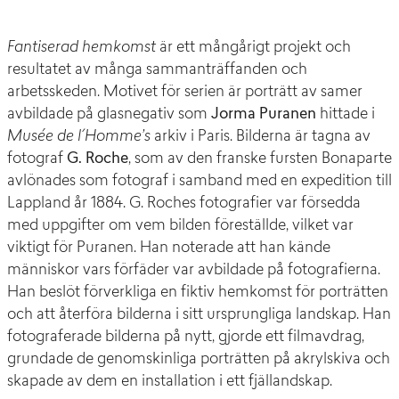
Fantiserad hemkomst
är ett mångårigt projekt och
resultatet av många sammanträffanden och
arbetsskeden. Motivet för serien är porträtt av samer
avbildade på glasnegativ som
Jorma Puranen
hittade i
Musée de l´Homme’s
arkiv i Paris. Bilderna är tagna av
fotograf
G. Roche
, som av den franske fursten Bonaparte
avlönades som fotograf i samband med en expedition till
Lappland år 1884. G. Roches fotografier var försedda
med uppgifter om vem bilden föreställde, vilket var
viktigt för Puranen. Han noterade att han kände
människor vars förfäder var avbildade på fotografierna.
Han beslöt förverkliga en fiktiv hemkomst för porträtten
och att återföra bilderna i sitt ursprungliga landskap. Han
fotograferade bilderna på nytt, gjorde ett filmavdrag,
grundade de genomskinliga porträtten på akrylskiva och
skapade av dem en installation i ett fjällandskap.