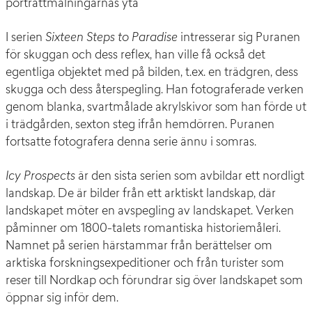
porträttmålningarnas yta
I serien
Sixteen Steps to Paradise
intresserar sig Puranen
för skuggan och dess reflex, han ville få också det
egentliga objektet med på bilden, t.ex. en trädgren, dess
skugga och dess återspegling. Han fotograferade verken
genom blanka, svartmålade akrylskivor som han förde ut
i trädgården, sexton steg ifrån hemdörren. Puranen
fortsatte fotografera denna serie ännu i somras.
Icy Prospects
är den sista serien som avbildar ett nordligt
landskap. De är bilder från ett arktiskt landskap, där
landskapet möter en avspegling av landskapet. Verken
påminner om 1800-talets romantiska historiemåleri.
Namnet på serien härstammar från berättelser om
arktiska forskningsexpeditioner och från turister som
reser till Nordkap och förundrar sig över landskapet som
öppnar sig inför dem.