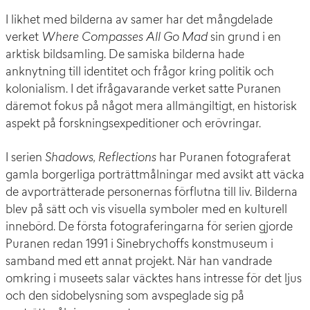
I likhet med bilderna av samer har det mångdelade
verket
Where Compasses All Go Mad
sin grund i en
arktisk bildsamling. De samiska bilderna hade
anknytning till identitet och frågor kring politik och
kolonialism. I det ifrågavarande verket satte Puranen
däremot fokus på något mera allmängiltigt, en historisk
aspekt på forskningsexpeditioner och erövringar.
I serien
Shadows, Reflections
har Puranen fotograferat
gamla borgerliga porträttmålningar med avsikt att väcka
de avporträtterade personernas förflutna till liv. Bilderna
blev på sätt och vis visuella symboler med en kulturell
innebörd. De första fotograferingarna för serien gjorde
Puranen redan 1991 i Sinebrychoffs konstmuseum i
samband med ett annat projekt. När han vandrade
omkring i museets salar väcktes hans intresse för det ljus
och den sidobelysning som avspeglade sig på