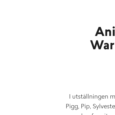
Ani
Warn
I utställningen 
Pigg, Pip, Sylve