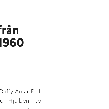
från
–1960
Daffy Anka, Pelle
och Hjulben – som