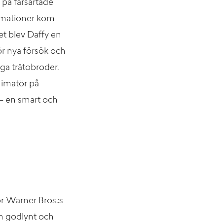
 på farsartade
animationer kom
et blev Daffy en
för nya försök och
iga trätobroder.
nimatör på
 – en smart och
ör Warner Bros.:s
n godlynt och