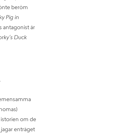
 rönte beröm
ky Pig in
es antagonist är
orky´s Duck
r
ta gemensamma
Thomas)
éhistorien om de
 jagar enträget