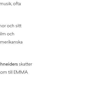
musik, ofta
or och sitt
film och
 amerikanska
chneiders
skatter
 kom till EMMA