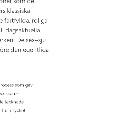
tioner som de
s klassiska
fartfyllda, roliga
ill dagsaktuella
rkeri. De sex–sju
före den egentliga
 process som gav
ocessen −
 de tecknade
ar hur mycket