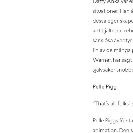
Daffy Anka var e
situationer. Han ä
dessa egenskaper 
antihjälte, en re
sanslösa äventyr.
En av de många 
Warner, har sagt 
självsäker snubb
Pelle Pigg
“That´s all, folk
Pelle Piggs först
animation. Den s