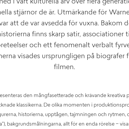
med i vårt kulturella arv över flera genera
nella stjärnor de är. Utmärkande för Warner
ar att de var avsedda för vuxna. Bakom de 
storierna finns skarp satir, associationer t
reteelser och ett fenomenalt verbalt fyrve
merna visades ursprungligen på biografer 
filmen.
presenteras den mångfasetterade och krävande kreativa
ecknade klassikerna. De olika momenten i produktionspr
gurerna, historierna, upptågen, tajmningen och rytmen,
na”), bakgrundsmålningarna, allt för en enda rörelse − vis