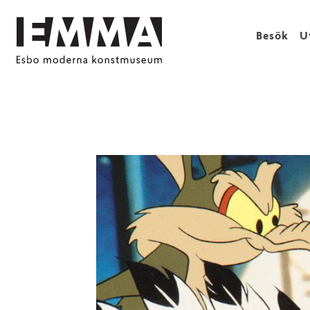
Besök
U