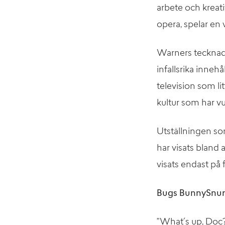
arbete och kreat
opera, spelar en vi
Warners tecknade
infallsrika inneh
television som li
kultur som har vu
Utställningen s
har visats bland
visats endast på 
Bugs BunnySnurr
”What´s up, Doc