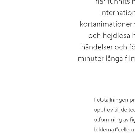
har funnits 
internatio
kortanimationer v
och hejdlösa hi
händelser och fö
minuter långa fil
I utställningen 
upphov till de t
utformning av fi
bilderna (”celler