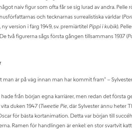
något naiv figur som ofta får se sig lurad av andra. Pelle
usförfattarnas och tecknarnas surrealistiska världar (
Por
 ny version i färg 1949, sv. premiärtitel
Pippi i kubik
). Pell
 De två figurerna sågs första gången tillsammans 1937 (
P
r
rt man är på väg innan man har kommit fram” – Sylveste
r hade från början egna karriärer, men redan det förs
vita duken 1947 (
Tweetie Pie
, där Sylvester ännu heter 
Oscar för bästa kortanimation. Detta var början till succ
rna. Ramen för handlingen är enkel: en stor svartvit katt