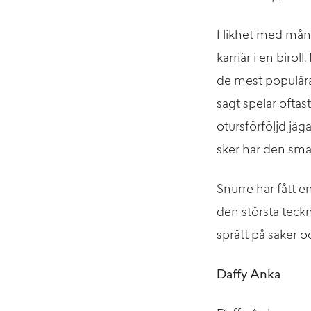
I likhet med mån
karriär i en birol
de mest populära
sagt spelar ofta
otursförföljd jä
sker har den smar
Snurre har fått e
den största teck
sprätt på saker o
Daffy Anka