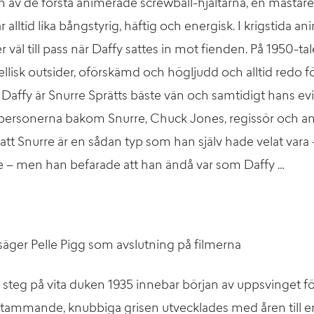
n av de första animerade screwball-hjältarna, en mästare
r alltid lika bångstyrig, häftig och energisk. I krigstida 
väl till pass när Daffy sattes in mot fienden. På 1950-tal
bellisk outsider, oförskämd och högljudd och alltid redo 
 Daffy är Snurre Sprätts bäste vän och samtidigt hans ev
personerna bakom Snurre, Chuck Jones, regissör och a
att Snurre är en sådan typ som han själv hade velat vara
e – men han befarade att han ändå var som Daffy …
s” säger Pelle Pigg som avslutning på filmerna
a steg på vita duken 1935 innebar början av uppsvinget f
tammande, knubbiga grisen utvecklades med åren till e