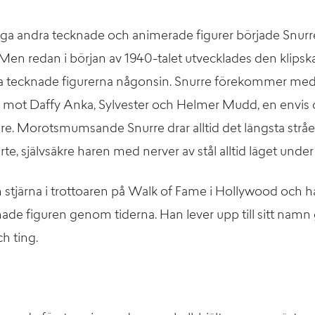
ga andra tecknade och animerade figurer började Snurre
l. Men redan i början av 1940-talet utvecklades den klipska
 tecknade figurerna någonsin. Snurre förekommer med, e
st mot Daffy Anka, Sylvester och Helmer Mudd, en envis
gare. Morotsmumsande Snurre drar alltid det längsta strå
te, självsäkre haren med nerver av stål alltid läget under 
n stjärna i trottoaren på Walk of Fame i Hollywood och han
nade figuren genom tiderna. Han lever upp till sitt namn
ch ting.