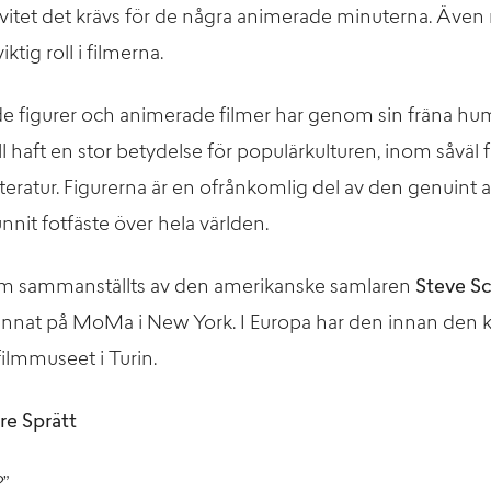
ivitet det krävs för de några animerade minuterna. Även 
ktig roll i filmerna.
 figurer och animerade filmer har genom sin fräna hum
åll haft en stor betydelse för populärkulturen, inom såväl 
tteratur. Figurerna är en ofrånkomlig del av den genuint
nnit fotfäste över hela världen.
om sammanställts av den amerikanske samlaren
Steve S
 annat på MoMa i New York. I Europa har den innan den
filmmuseet i Turin.
e Sprätt
?”