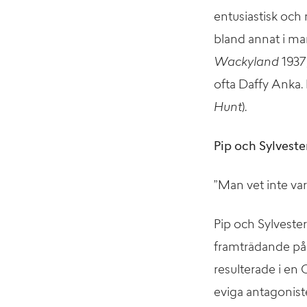
entusiastisk och 
bland annat i man
Wackyland
1937,
ofta Daffy Anka.
Hunt
).
Pip och Sylveste
”Man vet inte va
Pip och Sylveste
framträdande på 
resulterade i en 
eviga antagoniste