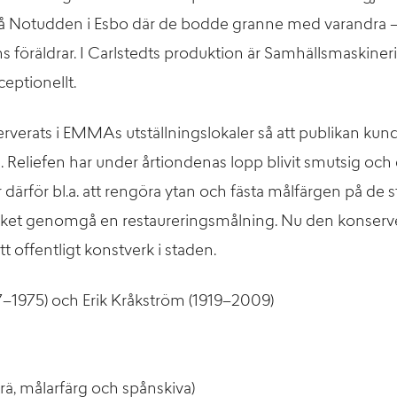
på Notudden i Esbo där de bodde granne med varandra – C
ans föräldrar. I Carlstedts produktion är Samhällsmaskiner
eptionellt.
erverats i EMMAs utställningslokaler så att publikan kund
 Reliefen har under årtiondenas lopp blivit smutsig och d
därför bl.a. att rengöra ytan och fästa målfärgen på de s
 verket genomgå en restaureringsmålning. Nu den konserv
ett offentligt konstverk i staden.
07–1975) och Erik Kråkström (1919–2009)
 trä, målarfärg och spånskiva)