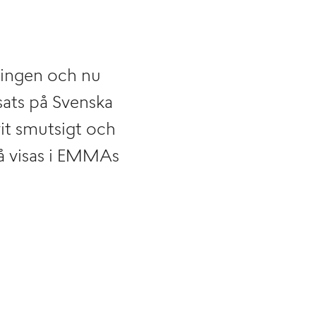
lingen och nu
sats på Svenska
it smutsigt och
på visas i EMMAs