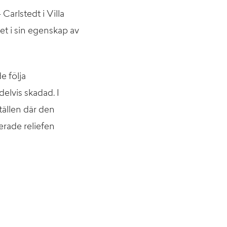
arlstedt i Villa
iet i sin egenskap av
e följa
elvis skadad. I
tällen där den
erade reliefen