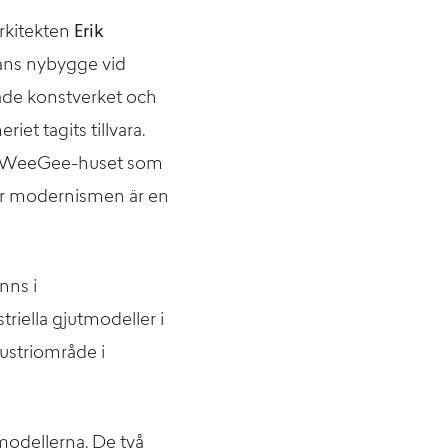
rkitekten
Erik
ans nybygge vid
åde konstverket och
et tagits tillvara.
ade WeeGee-huset som
 där modernismen är en
nns i
riella gjutmodeller i
ustriområde i
modellerna. De två