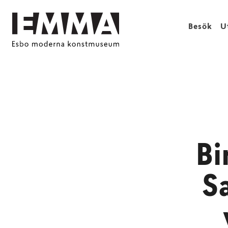
Besök
U
Bi
S