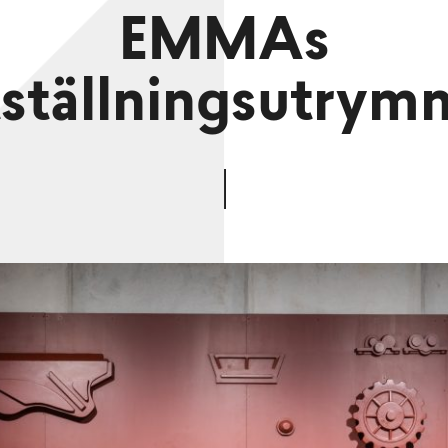
EMMAs
tställningsutrym