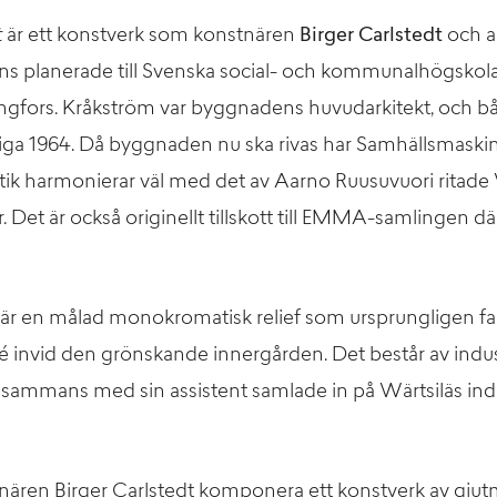
t
är ett konstverk som konstnären
Birger Carlstedt
och a
ns planerade till Svenska social- och kommunalhögskol
ingfors. Kråkström var byggnadens huvudarkitekt, och b
a 1964. Då byggnaden nu ska rivas har Samhällsmaskineri
tetik harmonierar väl med det av Aarno Ruusuvuori rit
. Det är också originellt tillskott till EMMA-samlingen
är en målad monokromatisk relief som ursprungligen fa
 invid den grönskande innergården. Det består av indust
llsammans med sin assistent samlade in på Wärtsiläs ind
.
ären Birger Carlstedt komponera ett konstverk av gjut