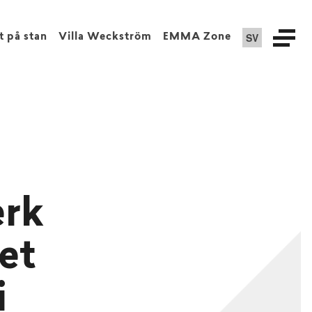
SV
t på stan
Villa Weckström
EMMA Zone
erk
et
i