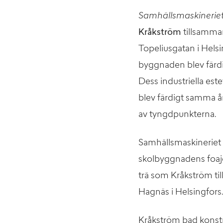
Samhällsmaskinerie
Kråkström
tillsamma
Topeliusgatan i Hels
byggnaden blev färdig
Dess industriella es
blev färdigt samma år
av tyngdpunkterna.
Samhällsmaskineriet 
skolbyggnadens foajé
trä som Kråkström ti
Hagnäs i Helsingfors
Kråkström bad konstn