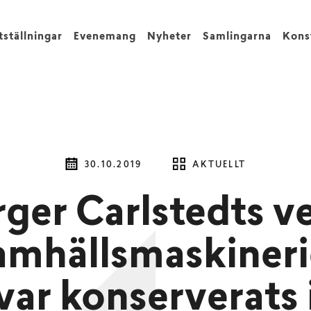
tställningar
Evenemang
Nyheter
Samlingarna
Kons
30.10.2019
AKTUELLT
rger Carlstedts v
amhällsmaskineri
var konserverats 