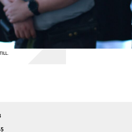
ILL.
3
45