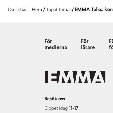
Du är här:
Hem
/
Tapahtumat
/
EMMA Talks: konst
För
För
F
medierna
lärare
f
Besök oss
Öppet idag
11-17