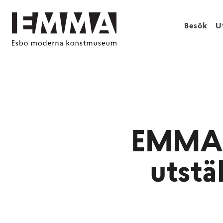
Besök
U
EMMA T
utstä