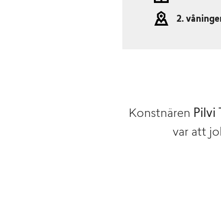
2. våninge
Konstnären
Pilvi
var att j