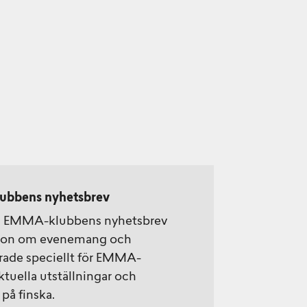
ubbens nyhetsbrev
å EMMA-klubbens nyhetsbrev
tion om evenemang och
rade speciellt för EMMA-
uella utställningar och
på finska.