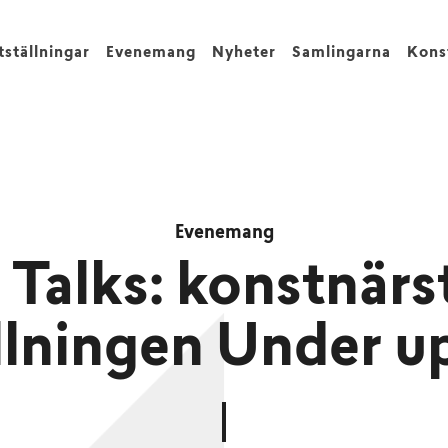
tställningar
Evenemang
Nyheter
Samlingarna
Kons
Evenemang
alks: konstnärst
llningen Under u