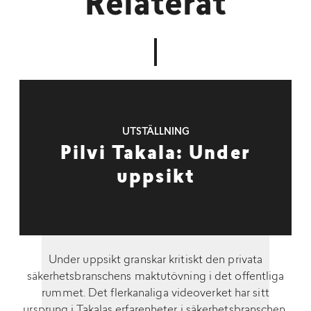
Relaterat
UTSTÄLLNING
Pilvi Takala: Under
uppsikt
Under uppsikt granskar kritiskt den privata
säkerhetsbranschens maktutövning i det offentliga
rummet. Det flerkanaliga videoverket har sitt
ursprung i Takalas erfarenheter i säkerhetsbranschen,