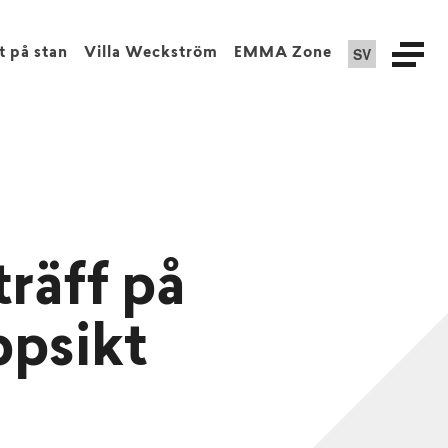
SV
t på stan
Villa Weckström
EMMA Zone
räff på
ppsikt