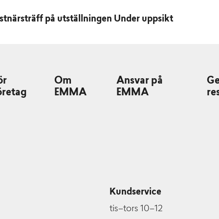
närsträff på utställningen Under uppsikt
ör
Om
Ansvar på
G
öretag
EMMA
EMMA
re
Kundservice
tis–tors 10–12