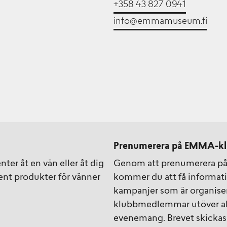
+358 43 827 0941
info@emmamuseum.fi
Prenumerera på EMMA-kl
ter åt en vän eller åt dig
Genom att prenumerera p
ment produkter för vänner
kommer du att få informa
kampanjer som är organise
klubbmedlemmar utöver akt
evenemang. Brevet skickas 