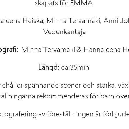
skapats för EMMA.
leena Heiska, Minna Tervamäki, Anni Jo
Vedenkantaja
grafi:
Minna Tervamäki & Hannaleena H
Längd:
ca 35min
nehåller spännande scener och starka, växl
tällningarna rekommenderas för barn över 
tografering av föreställningen är förbjud