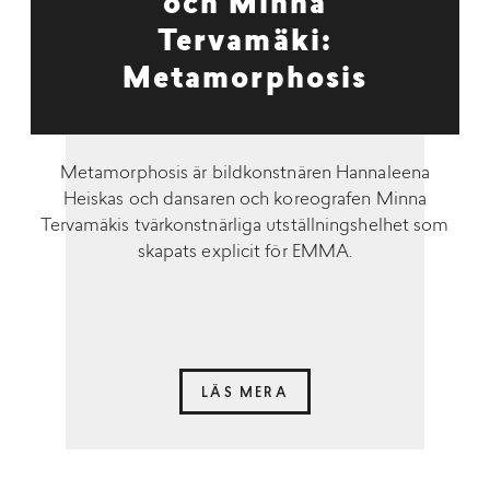
och Minna
Tervamäki:
Metamorphosis
Metamorphosis är bildkonstnären Hannaleena
Heiskas och dansaren och koreografen Minna
Tervamäkis tvärkonstnärliga utställningshelhet som
skapats explicit för EMMA.
LÄS MERA