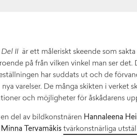
Del II
ä
r ett måleriskt skeende som sakta
oende på från vilken vinkel man ser det.
eställningen har suddats ut och de förvan
ll nya varelser. De många skikten i verket 
ioner och möjligheter för åskådarens up
r en del av bildkonstnären
Hannaleena Hei
n
Minna Tervamäkis
tvärkonstnärliga utstä