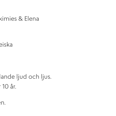
kimies &
Elena
eiska
ande ljud och ljus.
10 år.
en.