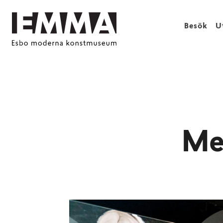
Besök
U
Me