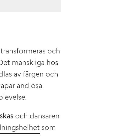
 transformeras och
 Det mänskliga hos
dlas av färgen och
skapar ändlösa
plevelse.
skas
och dansaren
llningshelhet
som