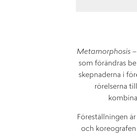
Metamorphosis – 
som förändras ber
skepnaderna i för
rörelserna ti
kombinat
Föreställningen ä
och koreografe