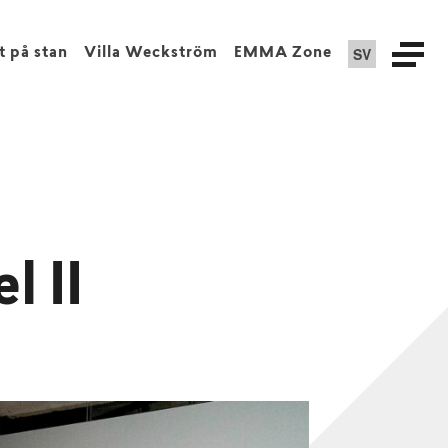
SV
t på stan
Villa Weckström
EMMA Zone
 II