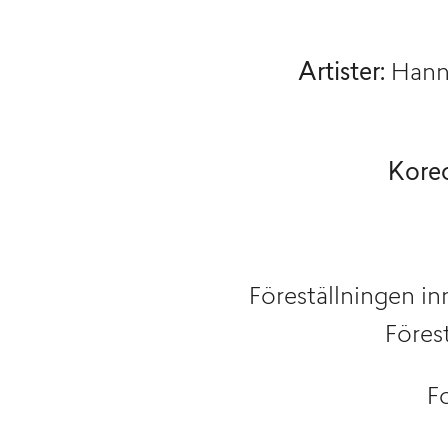
Artister:
Hanna
Koreo
Föreställningen in
Föres
Fo