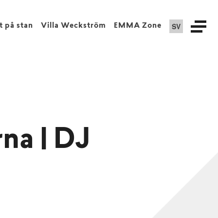
SV
t på stan
Villa Weckström
EMMA Zone
rna | DJ