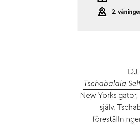
2. våninge
DJ
Tschabalala Sel
New Yorks gator, 
själv, Tscha
föreställning