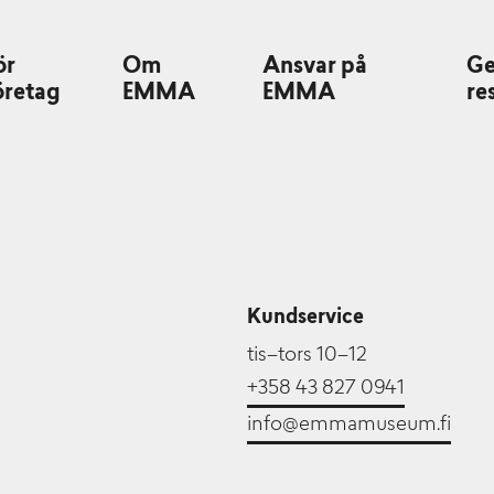
ör
Om
Ansvar på
G
öretag
EMMA
EMMA
re
Kundservice
tis–tors 10–12
+358 43 827 0941
info@emmamuseum.fi