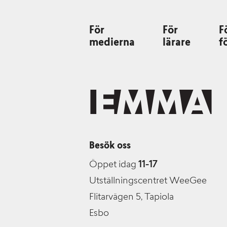
För
För
F
medierna
lärare
f
Besök oss
Öppet idag
11-17
Utställningscentret WeeGee
Flitarvägen 5, Tapiola
Esbo