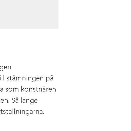
ngen
till stämningen på
sta som konstnären
gen. Så länge
ställningarna.