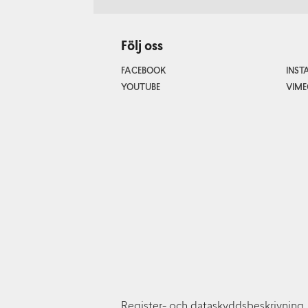
Följ oss
FACEBOOK
INS
YOUTUBE
VIME
Register- och dataskyddsbeskrivning