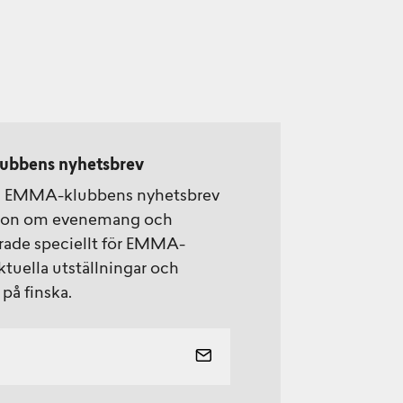
ubbens nyhetsbrev
å EMMA-klubbens nyhetsbrev
tion om evenemang och
rade speciellt för EMMA-
uella utställningar och
på finska.