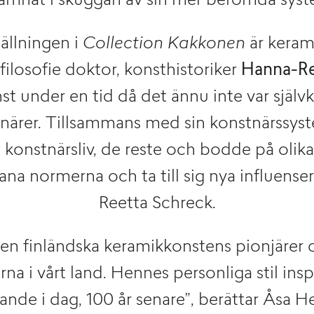
amnat i skuggan av sin mer berömda syste
tällningen i
Collection Kakkonen
är kera
ilosofie doktor, konsthistoriker
Hanna-Re
t under en tid då det ännu inte var självkl
närer. Tillsammans med sin konstnärssyste
t konstnärsliv, de reste och bodde på olika 
na normerna och ta till sig nya influenser
Reetta Schreck.
en finländska keramikkonstens pionjärer 
na i vårt land. Hennes personliga stil insp
rande i dag, 100 år senare”, berättar Åsa H