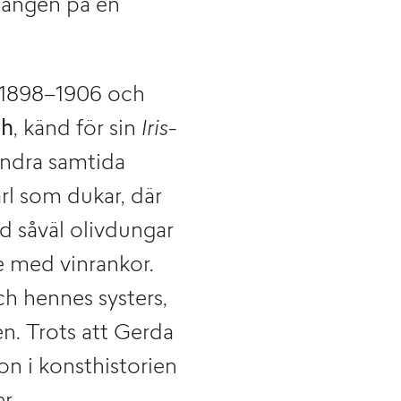
gången på en
t 1898–1906 och
ch
, känd för sin
Iris-
andra samtida
rl som dukar, där
d såväl olivdungar
 med vinrankor.
h hennes systers,
ien. Trots att Gerda
on i konsthistorien