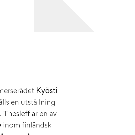
merserådet
Kyösti
lls en utställning
 Thesleff är en av
e inom finländsk