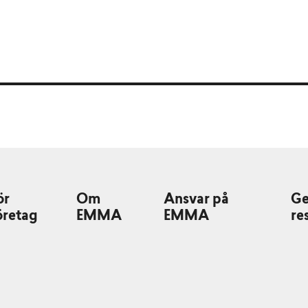
ör
Om
Ansvar på
G
öretag
EMMA
EMMA
re