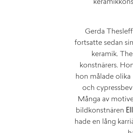
keramikkons
Gerda Thesleff
fortsatte sedan sin
keramik. The
konstnärers. Hon
hon målade olika 
och cypressbev
Många av motiven
bildkonstnären
El
hade en lång karri