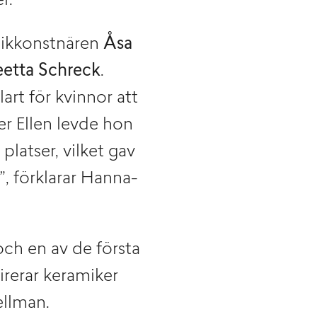
r.
mikkonstnären
Åsa
etta Schreck
.
art för kvinnor att
r Ellen levde hon
platser, vilket gav
”, förklarar Hanna-
och en av de första
irerar keramiker
ellman.