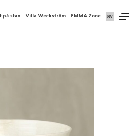
SV
t på stan
Villa Weckström
EMMA Zone