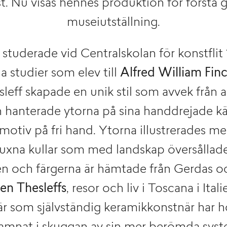
t. Nu visas hennes produktion för första 
museiutställning.
 studerade vid Centralskolan för konstfli
a studier som elev till
Alfred William Fin
sleff skapade en unik stil som avvek från 
 hanterade ytorna på sina handdrejade kä
motiv på fri hand. Ytorna illustrerades me
uxna kullar som med landskap översållade
 och färgerna är hämtade från Gerdas oc
len Thesleffs
, resor och liv i Toscana i Ital
är som självständig keramikkonstnär har h