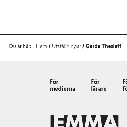
Du är här:
Hem
/
Utställningar
/
Gerda Thesleff
För
För
F
medierna
lärare
f