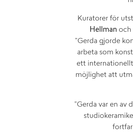
h
Kuratorer för uts
Hellman
och f
”Gerda gjorde kons
arbeta som konst
ett internationell
möjlighet att utma
”Gerda var en av d
studiokeramiker
fortfa