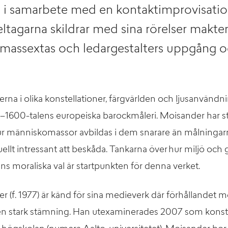
i samarbete med en kontaktimprovisati
Deltagarna skildrar med sina rörelser makt
massextas och ledargestalters uppgång oc
na i olika konstellationer, färgvärlden och ljusanvändni
500–1600-talens europeiska barockmåleri. Moisander har s
hur människomassor avbildas i dem snarare än målninga
ellt intressant att beskåda. Tankarna över hur miljö och
ns moraliska val är startpunkten för denna verket.
(f. 1977) är känd för sina medieverk där förhållandet mel
en stark stämning. Han utexaminerades 2007 som konst