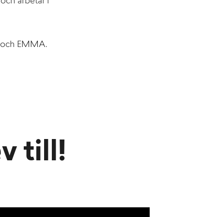
och arbetar i
och EMMA.
 till!