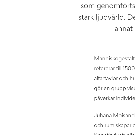
som genomförts 
stark ljudvärld. 
annat 
Människogestalter
refererar till 1
altartavlor och 
gör en grupp visu
påverkar individe
Juhana Moisander 
och rum skapar 