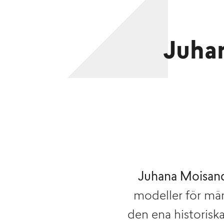
Juhan
Juhana Moisan
modeller för mä
den ena historiska