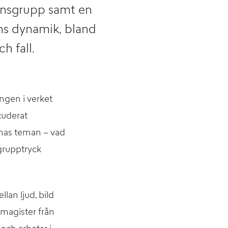
onsgrupp samt en
ens dynamik, bland
h fall.
ngen i verket
tuderat
rnas teman – vad
 grupptryck
lan ljud, bild
magister från