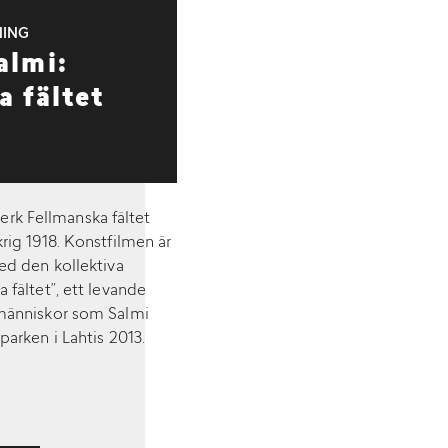
NING
almi:
a fältet
erk Fellmanska fältet
rig 1918. Konstfilmen är
d den kollektiva
fältet”, ett levande
änniskor som Salmi
parken i Lahtis 2013.