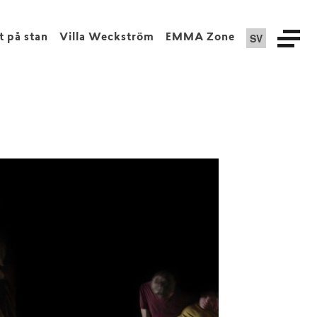
SV
t på stan
Villa Weckström
EMMA Zone