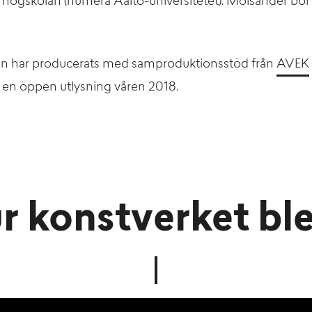
a högskolan (numera Aalto-universitetet). Moisander bor 
an har producerats med samproduktionsstöd från
AVEK
a en öppen utlysning våren 2018.
r konstverket blev