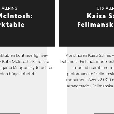
TÄLLNING
UTSTÄLL
McIntosh:
Kaisa S
ktable
Fellmansk
tablen kontinuerlig live-
Konstnären Kaisa Salmis v
 av Kate McIntoshs kändaste
behandlar Finlands inbördesk
tagarna får ögonskydd och en
inspelad i samband me
dan börjar arbetet!
performancen ”Fellmanska 
monument över 22 000 m
arrangerade i Fellmanska 