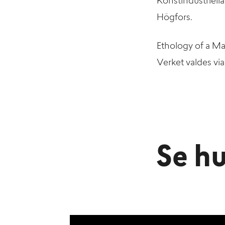
Konstindustriell
Högfors.
Ethology of a M
Verket valdes vi
Se hu