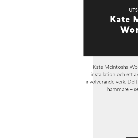
UTS
Kate 
Wor
Kate McIntoshs Work
installation och ett
involverande verk. Del
hammare – se