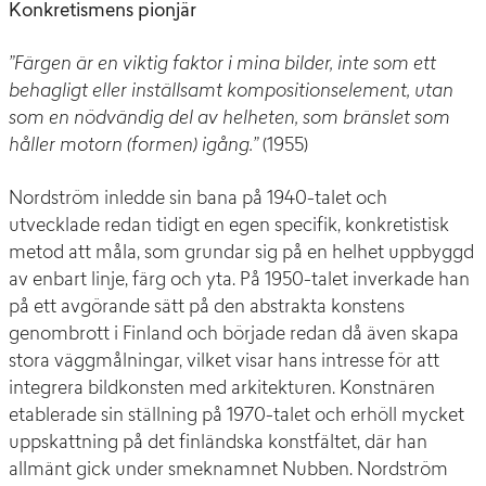
Konkretismens pionjär
”Färgen är en viktig faktor i mina bilder, inte som ett
behagligt eller inställsamt kompositionselement, utan
som en nödvändig del av helheten, som bränslet som
håller motorn (formen) igång.”
(1955)
Nordström inledde sin bana på 1940-talet och
utvecklade redan tidigt en egen specifik, konkretistisk
metod att måla, som grundar sig på en helhet uppbyggd
av enbart linje, färg och yta. På 1950-talet inverkade han
på ett avgörande sätt på den abstrakta konstens
genombrott i Finland och började redan då även skapa
stora väggmålningar, vilket visar hans intresse för att
integrera bildkonsten med arkitekturen. Konstnären
etablerade sin ställning på 1970-talet och erhöll mycket
uppskattning på det finländska konstfältet, där han
allmänt gick under smeknamnet Nubben. Nordström