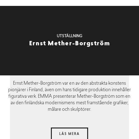
UTSTÄLLNING
Ernst Mether-Borgström
Ernst Mether-Borgström var en av den abstrakta konstens
pionjärer i Finland, även om hans tidigare produktion innehåller
figurativa verk. EMMA presenterar Mether-Borgström som en
av den finländska modernismens mest framstående grafiker,
målare och skulptörer.
LÄS MERA