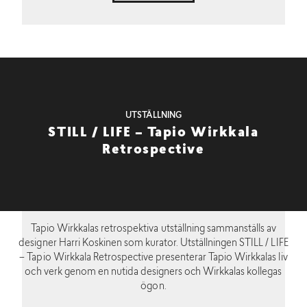
UTSTÄLLNING
STILL / LIFE – Tapio Wirkkala
Retrospective
Tapio Wirkkalas retrospektiva utställning sammanställs av
designer Harri Koskinen som kurator. Utställningen STILL / LIFE
– Tapio Wirkkala Retrospective presenterar Tapio Wirkkalas liv
och verk genom en nutida designers och Wirkkalas kollegas
ögon.