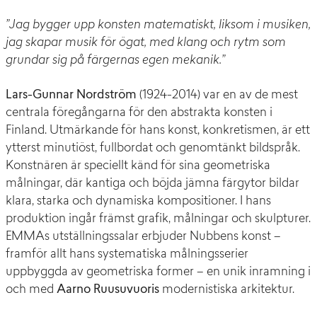
”Jag bygger upp konsten matematiskt, liksom i musiken,
jag skapar musik för ögat, med klang och rytm som
grundar sig på färgernas egen mekanik.”
Lars-Gunnar Nordström
(1924-2014) var en av de mest
centrala föregångarna för den abstrakta konsten i
Finland. Utmärkande för hans konst, konkretismen, är ett
ytterst minutiöst, fullbordat och genomtänkt bildspråk.
Konstnären är speciellt känd för sina geometriska
målningar, där kantiga och böjda jämna färgytor bildar
klara, starka och dynamiska kompositioner. I hans
produktion ingår främst grafik, målningar och skulpturer.
EMMAs utställningssalar erbjuder Nubbens konst –
framför allt hans systematiska målningsserier
uppbyggda av geometriska former – en unik inramning i
och med
Aarno Ruusuvuoris
modernistiska arkitektur.