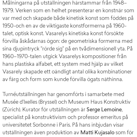
Målningarna på utställningen härstammar från 1948–
1979. Verken som en helhet presenterar en konstnär som
var med och skapade både kinetisk konst som föddes på
1950-och en av de viktigaste konstformerna på 1960-
talet, optisk konst. Vasarelys kinetiska konst försökte
förvilla åskådarnas ögon: de geometriska formerna med
sina djupintryck ”rörde sig” på en tvådimensionell yta. På
1960–1970-talen utgick Vasarelys kompositioner från
hans plastiska alfabet, ett system med hjälp av vilket
Vasarely skapade ett oändligt antal olika kombinationer
av färg och form som kunde förvilla ögats näthinna.
Turnéutställningen har genomförts i samarbete med
Musée d’Ixelles (Bryssel) och Museum Haus Konstruktiv
(Zürich). Kurator för utställningen är
Serge Lemoine
,
specialist på konstruktivism och professor emeritus på
universitetet Sorbonne i Paris. På hans inbjudan visar
utställningen även produktion av
Matti Kujasalo
som för