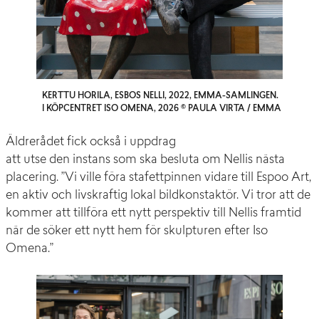
KERTTU HORILA, ESBOS NELLI, 2022, EMMA-SAMLINGEN.
I KÖPCENTRET ISO OMENA, 2026 © PAULA VIRTA / EMMA
Äldrerådet
fick
också
i
uppdrag
att
utse
den
instans
som
ska
besluta
om Nellis
nästa
placering
.
”Vi
ville
föra
stafettpinnen
vidare
till
Espoo Art,
en
aktiv
och
livskraftig
lokal
bildkonstaktör
. Vi
tror
att
de
kommer
att
tillföra
ett
nytt
perspektiv
till Nellis
framtid
när
de
söker
ett
nytt
hem för
skulpturen
efter
Iso
Omena.”