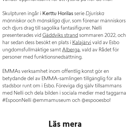
Skulpturen ingår i
Kerttu Horilas
serie
Djuriska
människor och mänskliga djur
, som förenar människors
och djurs drag till sagolika fantasifigurer. Nelli
presenterades vid
Gäddviks strand
sommaren 2022, och
har sedan dess besökt en plats i
Kalajärvi
vald av Esbo
ungdomsfullmäktige samt
Alberga
, vald av Rådet för
personer med funktionsnedsättning.
EMMAs verksamhet inom offentlig konst gör en
betydande del av EMMA-samlingen tillgänglig för alla
stadsbor runt om i Esbo. Föreviga dig själv tillsammans
med Nelli och dela bilden i sociala medier med taggarna
#EspoonNelli @emmamuseum och @espooesbo!
Läs mera