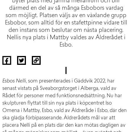
byter plats med jämna mellanrum och blir
därmed en del av så många Esbobors vardag
som möjligt. Platsen väljs av en växlande grupp
Esbobor, som alltid för en stafettpinne vidare till
den instans som beslutar om nästa placering.
Nellis nya plats i Mattby valdes av Äldrerådet i
Esbo.
Esbos Nelli
, som presenterades i Gäddvik 2022, har
senast vistats på Sveaborgstorget i Alberga, vald av
Rådet för personer med funktionsnedsättning. Nu har
skulpturen flyttat till sin nya plats i köpcentret Iso
Omena i Mattby, Esbo, vald av
Äldreråde i Esbo
, där den
ska glädja förbipasserande. Äldrerådets mål var att
placera Nelli på en plats där den kan mötas dagligen av