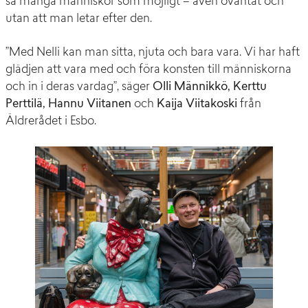
så många människor som möjligt – även oväntat och
utan att man letar efter den.
”Med Nelli kan man sitta, njuta och bara vara. Vi har haft
glädjen att vara med och föra konsten till människorna
och in i deras vardag”, säger
Olli Männikkö, Kerttu
Perttilä, Hannu Viitanen
och
Kaija Viitakoski
från
Äldrerådet i Esbo
.