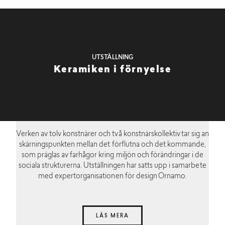
UTSTÄLLNING
Keramiken i förnyelse
Verken av tolv konstnärer och två konstnärskollektiv tar sig an
skärningspunkten mellan det förflutna och det kommande,
som präglas av farhågor kring miljön och förändringar i de
sociala strukturerna. Utställningen har satts upp i samarbete
med expertorganisationen för design Ornamo.
LÄS MERA