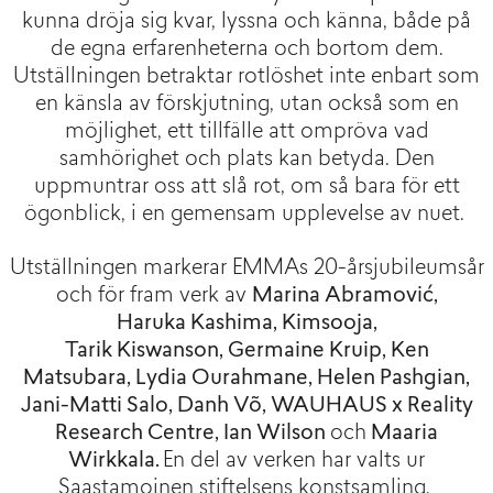
kunna dröja sig kvar, lyssna och känna, både på
de egna erfarenheterna och bortom dem.
Utställningen betraktar rotlöshet inte enbart som
en känsla av förskjutning, utan också som en
möjlighet, ett tillfälle att ompröva vad
samhörighet och plats kan betyda. Den
uppmuntrar oss att slå rot, om så bara för ett
ögonblick, i en gemensam upplevelse av nuet.
Utställningen
markerar EMMAs 20-årsjubileumsår
och för fram
verk av
Marina Abramović,
Haruka Kashima, Kimsooja,
Tarik Kiswanson, Germaine Kruip, Ken
Matsubara, Lydia Ourahmane, Helen Pashgian,
Jani-Matti Salo, Danh Võ, WAUHAUS x Reality
Research Centre, Ian Wilson
och
Maaria
Wirkkala.
En del av verken har valts ur
Saastamoinen stiftelsens konstsamling.