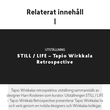
Relaterat innehåll
UTSTÄLLNING
STILL / LIFE – Tapio Wirkkala
Retrospective
Tapio Wirkkalas retrospektiva utställning sammanställs av
designer Harri Koskinen som kurator. Utställningen STILL / LIFE
– Tapio Wirkkala Retrospective presenterar Tapio Wirkkalas liv
och verk genom en nutida designers och Wirkkalas kollegas