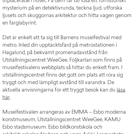
utplacerade i huset. På dem får du lösa ett förhistoriskt
mysterium på en detektivrunda, teckna ljud, utforska
ljusets och skuggornas arkitektur och hitta vägen genom
en färglabyrint.
Det är enkelt att ta sig till Barnens museifestival med
metro. Inled din upptäcktsfärd på metrostationen i
Hagalund, på bekvämt promenadavstånd från
Utställningscentret WeeGee. Följkartan som finns på
museifestivalens webbplats så hittar du enkelt fram. I
utställningscentret finns det gott om plats att röra sig
tryggt och med lämpligt avstånd till varandra. De
aktuella anvisningarna för ett tryggt besök kan du
läsa
här
.
Museifestivalen arrangeras av EMMA – Esbo moderna
konstmuseum, Utställningscentret WeeGee, KAMU
Esbo stadsmuseum. Esbo bildkonstskola och