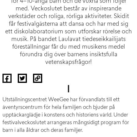
för 4–10-åriga barn och de vuxna som följer
med. Veckoslutet består av inspirerande
verkstäder och roliga, rörliga aktiviteter. Skidit
får festivalgästerna att dansa och har med sig
ett diskolaboratorium som utforskar rörelse och
musik. På bandet Laulavat tiedeseikkailijats
föreställningar får du med musikens medel
förundra dig över barnens insiktsfulla
vetenskapsfrågor!
Utställningscentret WeeGee har förvandlats till ett
äventyrscentrum för hela familjen och bjuder på
upptäckarglädje i konstens och historiens värld. Under
festivalveckoslutet arrangeras mångsidigt program för
barn i alla åldrar och deras familjer.