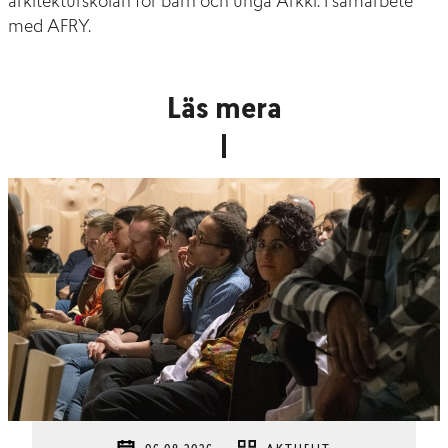
arkitekturskolan för barn och unga Arkki. I samarbete
med AFRY.
Läs mera