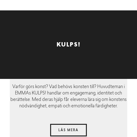
KULPS!
Varför görs konst? Vad behövs konsten till? Huvudteman i
EMMAs KULPS! handlar om engagemang, identitet och
berättelse. Med deras hjälp får eleverna lära sig om konstens
nödvändighet, empati och emotionella färdigheter.
LÄS MERA