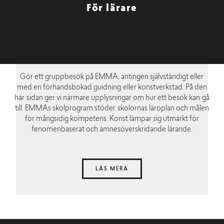
För lärare
Gör ett gruppbesök på EMMA, antingen självständigt eller
med en förhandsbokad guidning eller konstverkstad. På den
här sidan ger vi närmare upplysningar om hur ett besök kan gå
till. EMMAs skolprogram stöder skolornas läroplan och målen
för mångsidig kompetens. Konst lämpar sig utmärkt för
fenomenbaserat och ämnesöverskridande lärande.
LÄS MERA