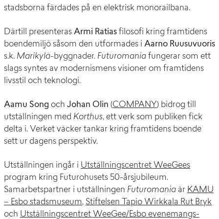
stadsborna färdades på en elektrisk monorailbana.
Därtill presenteras
Armi Ratias
filosofi kring framtidens
boendemiljö såsom den utformades i
Aarno Ruusuvuoris
s.k.
Marikylä
-byggnader.
Futuromania
fungerar som ett
slags syntes av modernismens visioner om framtidens
livsstil och teknologi.
Aamu Song
och
Johan Olin
(
COMPANY
) bidrog till
utställningen med
Korthus
, ett verk som publiken fick
delta i. Verket väcker tankar kring framtidens boende
sett ur dagens perspektiv.
Utställningen ingår i
Utställningscentret WeeGees
program kring Futurohusets 50-årsjubileum.
Samarbetspartner i utställningen
Futuromania
är
KAMU
– Esbo stadsmuseum
,
Stiftelsen Tapio Wirkkala Rut Bryk
och
Utställningscentret WeeGee/Esbo evenemangs-