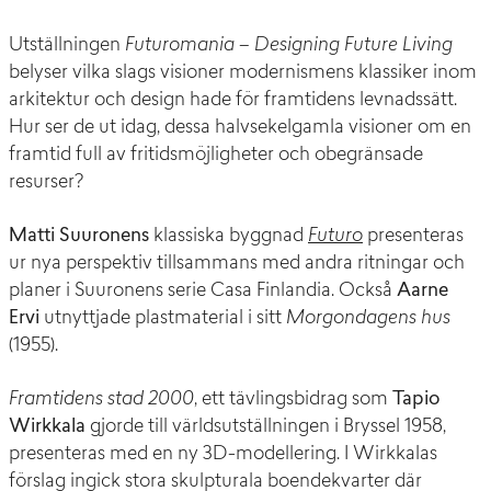
Utställningen
Futuromania – Designing Future Living
belyser vilka slags visioner modernismens klassiker inom
arkitektur och design hade för framtidens levnadssätt.
Hur ser de ut idag, dessa halvsekelgamla visioner om en
framtid full av fritidsmöjligheter och obegränsade
resurser?
Matti Suuronens
klassiska byggnad
Futuro
presenteras
ur nya perspektiv tillsammans med andra ritningar och
planer i Suuronens serie Casa Finlandia. Också
Aarne
Ervi
utnyttjade plastmaterial i sitt
Morgondagens hus
(1955).
Framtidens stad 2000
, ett tävlingsbidrag som
Tapio
Wirkkala
gjorde till världsutställningen i Bryssel 1958,
presenteras med en ny 3D-modellering. I Wirkkalas
förslag ingick stora skulpturala boendekvarter där