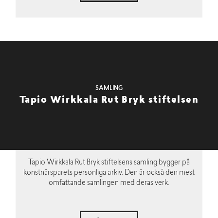
SAMLING
Tapio Wirkkala Rut Bryk stiftelsen
Tapio Wirkkala Rut Bryk stiftelsens samling bygger på
konstnärsparets personliga arkiv. Den är också den mest
omfattande samlingen med deras verk.