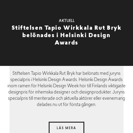
AKTUELL
Stiftelsen Tapio Wirkkala Rut Bryk
belönades i Helsinki Design
Awards
Stiftelsen Tapio Wirkkala Rut Bryk har belönats med juryns
specialpris i Helsinki Design Awards. Helsinki Design Awards
inom ramen för Helsinki Design Week hör till Finlands viktigaste
designpris för inhemska designer och designprodukter. Juryns
specialpris till meriterade och aktuella aktörer eller evenemang
delades nu ut för första gången.
LÄS MERA