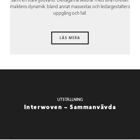
samt en stark ljudvärld. Deltagarna skildrar med sina rörelser
maktens dynamik, bland annat massextas och ledargestalters
uppgång och fall.
LÄS MERA
UTSTÄLLNING
Interwoven – Sammanvävda