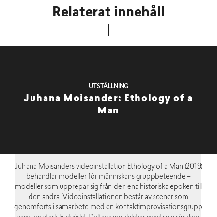
Relaterat innehåll
UTSTÄLLNING
Juhana Moisander: Ethology of a
Man
Juhana Moisanders videoinstallation Ethology of a Man (2019)
behandlar modeller för människans gruppbeteende –
modeller som upprepar sig från den ena historiska epoken till
den andra. Videoinstallationen består av scener som
genomförts i samarbete med en kontaktimprovisationsgrupp